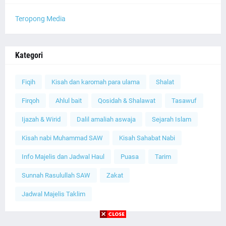
Teropong Media
Kategori
Fiqih
Kisah dan karomah para ulama
Shalat
Firqoh
Ahlul bait
Qosidah & Shalawat
Tasawuf
Ijazah & Wirid
Dalil amaliah aswaja
Sejarah Islam
Kisah nabi Muhammad SAW
Kisah Sahabat Nabi
Info Majelis dan Jadwal Haul
Puasa
Tarim
Sunnah Rasulullah SAW
Zakat
Jadwal Majelis Taklim