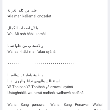
علی من کلم الغزالة
‘Alâ man kallamal ghozâlat
والآل اصحاب الگمال
Wal Âli ash-hâbil kamâl
والاصحاب من علوا شانا
Wal ash-hâbi man ‘alau syânâ
۰۰۰۰۰۰۰۰۰۰۰۰۰۰۰۰۰۰۰۰۰۰۰۰۰۰۰۰۰۰۰۰۰۰۰۰۰۰
ياطيبة ياطيبة ياذوالعيانا
استغنالك والهوی ندانا والهوی ندانا
Yâ Thoibah Yâ Thoibah yâ dzawal ‘ayânâ
Ustughnâlik walhawâ nadânâ, walhawâ nadânâ
Wahai Sang penawar.. Wahai Sang Penawar, Wahai