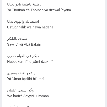
ياطيبة ياطيبة ياذوالعيانا
Yâ Thoibah Yâ Thoibah yâ dzawal ‘ayânâ
استغنالك والهوی ندانا
Ustughnâlik walhawâ nadânâ
سيدی ياابابکر
Sayyidî yâ Abâ Bakrin
حبکم فی القيام ذخری
Hubbukum fîl qiyâmi dzukhrî
ياعمر اقضه بعمری
Yâ ‘Umar iqdlihi bi’umrî
وگذا سيدی عثمان
Wa kadzâ Sayyidî ‘Utsmân