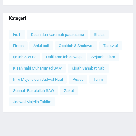
Kategori
Fiqih
Kisah dan karomah para ulama
Shalat
Firqoh
Ahlul bait
Qosidah & Shalawat
Tasawuf
Ijazah & Wirid
Dalil amaliah aswaja
Sejarah Islam
Kisah nabi Muhammad SAW
Kisah Sahabat Nabi
Info Majelis dan Jadwal Haul
Puasa
Tarim
Sunnah Rasulullah SAW
Zakat
Jadwal Majelis Taklim