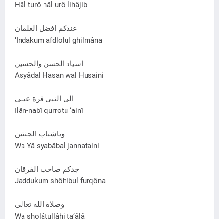
Hâl turô hâl urô lihâjib
عندکم افضل الغلمان
‘Indakum afdlolul ghilmâna
اسياد الحسن والحسين
Asyâdal Hasan wal Husaini
الی النبی قرة عينی
Ilân-nabî qurrotu ‘ainî
وياشباب الجنتين
Wa Yâ syabâbal jannataini
جدکم صاحب الفرقان
Jaddukum shôhibul furqôna
وصلاة الله تعالی
Wa sholâtullâhi ta’âlâ