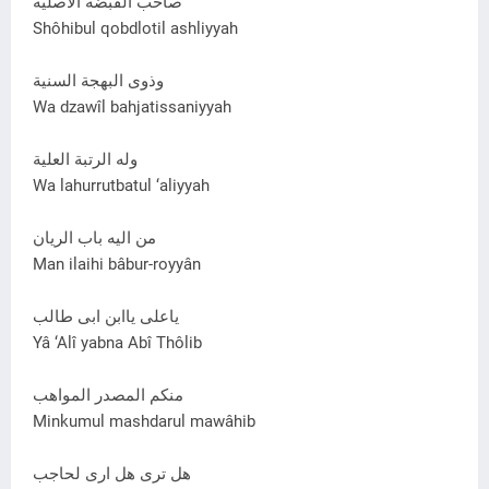
صاحب القبضة الأصلية
Shôhibul qobdlotil ashliyyah
وذوی البهجة السنية
Wa dzawîl bahjatissaniyyah
وله الرتبة العلية
Wa lahurrutbatul ‘aliyyah
من اليه باب الريان
Man ilaihi bâbur-royyân
ياعلی ياابن ابی طالب
Yâ ‘Alî yabna Abî Thôlib
منکم المصدر المواهب
Minkumul mashdarul mawâhib
هل تری هل اری لحاجب