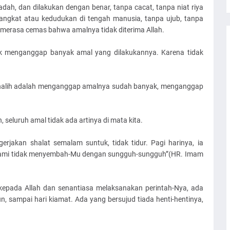
dah, dan dilakukan dengan benar, tanpa cacat, tanpa niat riya
pangkat atau kedudukan di tengah manusia, tanpa ujub, tanpa
i merasa cemas bahwa amalnya tidak diterima Allah.
idak menganggap banyak amal yang dilakukannya. Karena tidak
halih adalah menganggap amalnya sudah banyak, menganggap
h, seluruh amal tidak ada artinya di mata kita.
erjakan shalat semalam suntuk, tidak tidur. Pagi harinya, ia
 kami tidak menyembah-Mu dengan sungguh-sungguh”(HR. Imam
 kepada Allah dan senantiasa melaksanakan perintah-Nya, ada
, sampai hari kiamat. Ada yang bersujud tiada henti-hentinya,