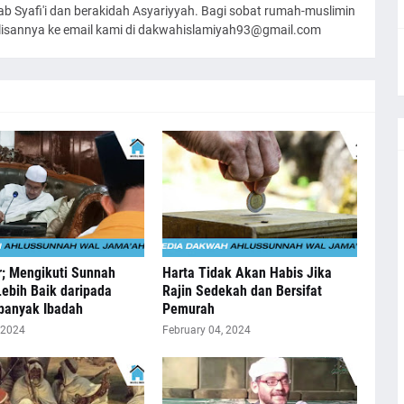
 Syafi'i dan berakidah Asyariyyah. Bagi sobat rumah-muslimin
ulisannya ke email kami di dakwahislamiyah93@gmail.com
r; Mengikuti Sunnah
Harta Tidak Akan Habis Jika
Lebih Baik daripada
Rajin Sedekah dan Bersifat
anyak Ibadah
Pemurah
 2024
February 04, 2024