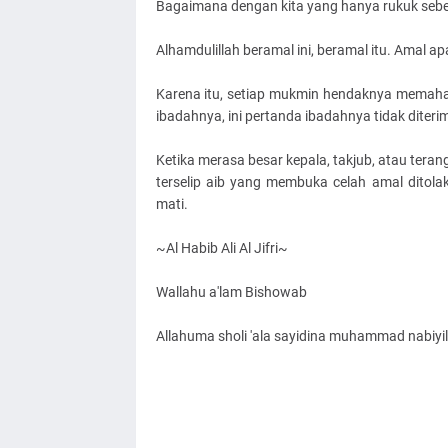
Bagaimana dengan kita yang hanya rukuk seben
Alhamdulillah beramal ini, beramal itu. Amal a
Karena itu, setiap mukmin hendaknya memaham
ibadahnya, ini pertanda ibadahnya tidak diteri
Ketika merasa besar kepala, takjub, atau terang
terselip aib yang membuka celah amal ditolak 
mati.
~Al Habib Ali Al Jifri~
Wallahu a'lam Bishowab
Allahuma sholi 'ala sayidina muhammad nabiyil 