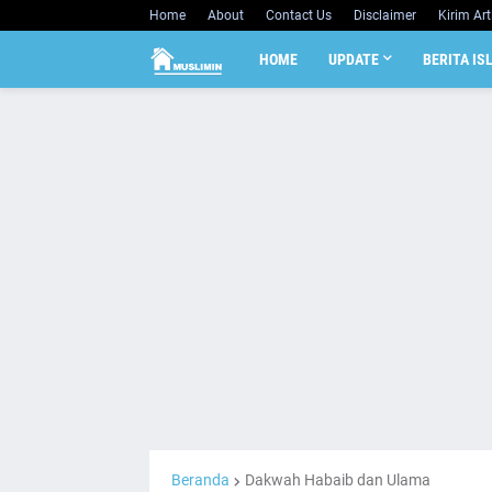
Home
About
Contact Us
Disclaimer
Kirim Art
HOME
UPDATE
BERITA IS
Beranda
Dakwah Habaib dan Ulama