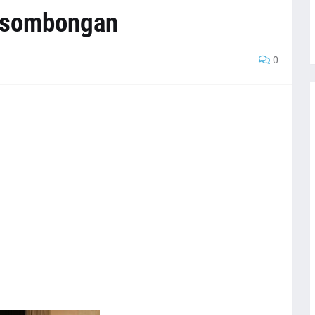
esombongan
0