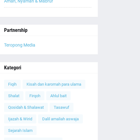
Aman, Nyaman & Mabrur
Partnership
Teropong Media
Kategori
Fiqih
Kisah dan karomah para ulama
Shalat
Firqoh
Ahlul bait
Qosidah & Shalawat
Tasawuf
Ijazah & Wirid
Dalil amaliah aswaja
Sejarah Islam