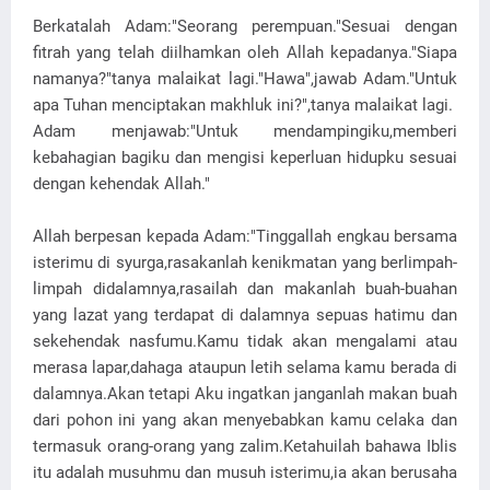
Berkatalah Adam:"Seorang perempuan."Sesuai dengan
fitrah yang telah diilhamkan oleh Allah kepadanya."Siapa
namanya?"tanya malaikat lagi."Hawa",jawab Adam."Untuk
apa Tuhan menciptakan makhluk ini?",tanya malaikat lagi.
Adam menjawab:"Untuk mendampingiku,memberi
kebahagian bagiku dan mengisi keperluan hidupku sesuai
dengan kehendak Allah."
Allah berpesan kepada Adam:"Tinggallah engkau bersama
isterimu di syurga,rasakanlah kenikmatan yang berlimpah-
limpah didalamnya,rasailah dan makanlah buah-buahan
yang lazat yang terdapat di dalamnya sepuas hatimu dan
sekehendak nasfumu.Kamu tidak akan mengalami atau
merasa lapar,dahaga ataupun letih selama kamu berada di
dalamnya.Akan tetapi Aku ingatkan janganlah makan buah
dari pohon ini yang akan menyebabkan kamu celaka dan
termasuk orang-orang yang zalim.Ketahuilah bahawa Iblis
itu adalah musuhmu dan musuh isterimu,ia akan berusaha