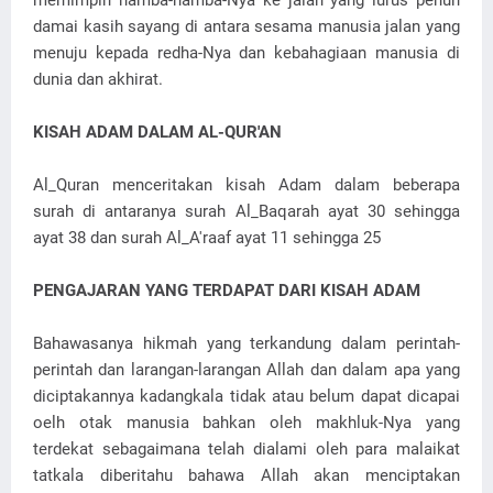
memimpin hamba-hamba-Nya ke jalan yang lurus penuh
damai kasih sayang di antara sesama manusia jalan yang
menuju kepada redha-Nya dan kebahagiaan manusia di
dunia dan akhirat.
KISAH ADAM DALAM AL-QUR'AN
Al_Quran menceritakan kisah Adam dalam beberapa
surah di antaranya surah Al_Baqarah ayat 30 sehingga
ayat 38 dan surah Al_A'raaf ayat 11 sehingga 25
PENGAJARAN YANG TERDAPAT DARI KISAH ADAM
Bahawasanya hikmah yang terkandung dalam perintah-
perintah dan larangan-larangan Allah dan dalam apa yang
diciptakannya kadangkala tidak atau belum dapat dicapai
oelh otak manusia bahkan oleh makhluk-Nya yang
terdekat sebagaimana telah dialami oleh para malaikat
tatkala diberitahu bahawa Allah akan menciptakan