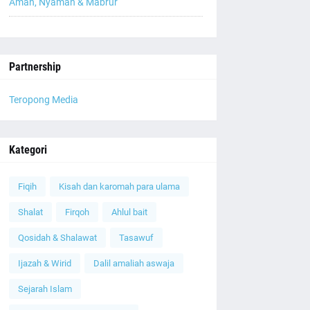
Aman, Nyaman & Mabrur
Partnership
Teropong Media
Kategori
Fiqih
Kisah dan karomah para ulama
Shalat
Firqoh
Ahlul bait
Qosidah & Shalawat
Tasawuf
Ijazah & Wirid
Dalil amaliah aswaja
Sejarah Islam