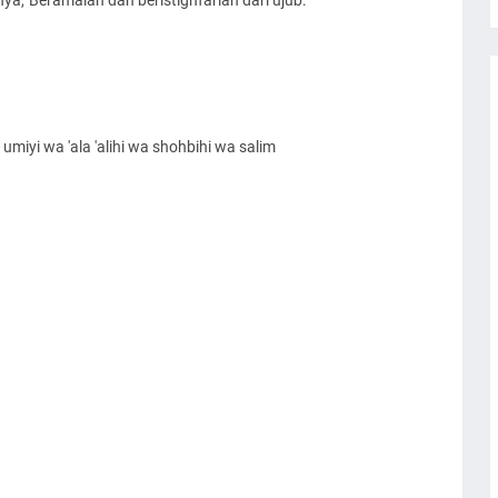
,”Beramalah dan beristighfarlah dari ujub.”
miyi wa 'ala 'alihi wa shohbihi wa salim