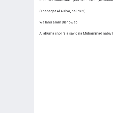
Imam As Suhrawardi pun menuliskan jawabannya
(Thabaqat Al Auliya, hal. 263)
Wallahu a'lam Bishowab
Allahuma sholi 'ala sayidina Muhammad nabiyil u