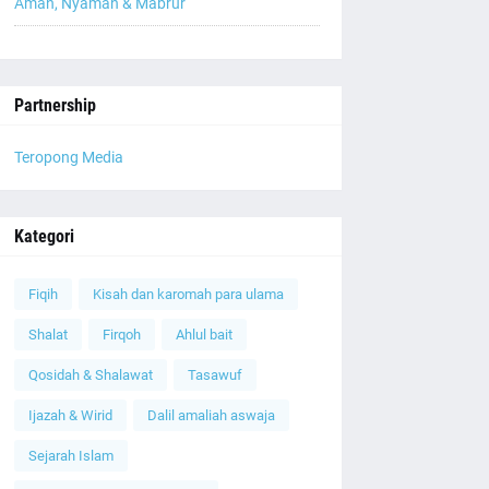
Aman, Nyaman & Mabrur
Partnership
Teropong Media
Kategori
Fiqih
Kisah dan karomah para ulama
Shalat
Firqoh
Ahlul bait
Qosidah & Shalawat
Tasawuf
Ijazah & Wirid
Dalil amaliah aswaja
Sejarah Islam