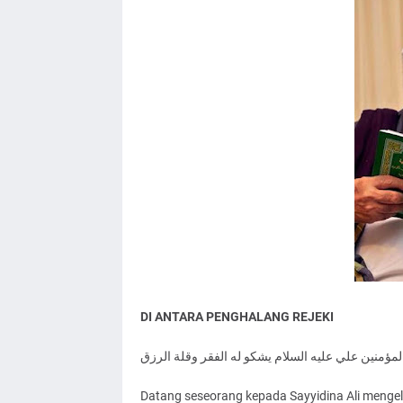
DI ANTARA PENGHALANG REJEKI
ﻟﻤﺆﻣﻨﻴﻦ ﻋﻠﻲ ﻋﻠﻴﻪ ﺍﻟﺴﻼﻡ ﻳﺸﻜﻮ ﻟﻪ ﺍﻟﻔﻘﺮ ﻭﻗﻠﺔ ﺍﻟﺮﺯﻕ
Datang seseorang kepada Sayyidina Ali menge