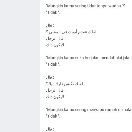
"Mungkin kamu sering tidur tanpa wudhu ?"
"Tidak ".
ﻗﺎﻝ :
ﻟﻌﻠﻚ ﺗﺘﻘﺪﻡ ﺃﺑﻮﻳﻚ ﻓﻰ ﺍﻟﻤﺸﻲ ؟
ﻗﺎﻝ ﺍﻟﺮﺟﻞ :
ﻻﻳﻜﻮﻥ ﺫﻟﻚ
"Mungkin kamu suka berjalan mendahului jala
"Tidak ".
ﻗﺎﻝ :
ﻟﻌﻠﻚ ﺗﻜﻨﺲ ﺩﺍﺭﻙ ﻟﻴﻼ ؟
ﻗﺎﻝ ﺍﻟﺮﺟﻞ :
ﻻﻳﻜﻮﻥ ﺫﻟﻚ
"Mungkin kamu sering menyapu rumah di malam
"Tidak ".
ﻗﺎﻝ :