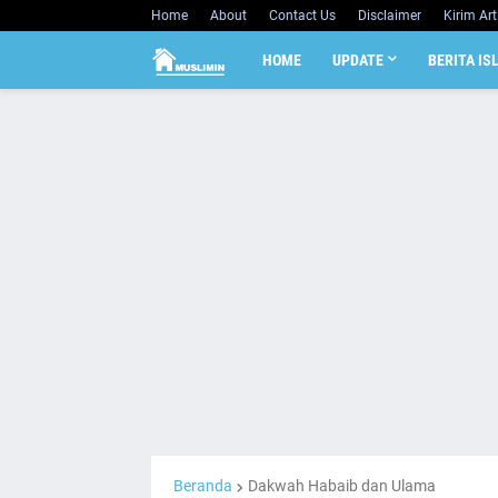
Home
About
Contact Us
Disclaimer
Kirim Art
HOME
UPDATE
BERITA IS
Beranda
Dakwah Habaib dan Ulama