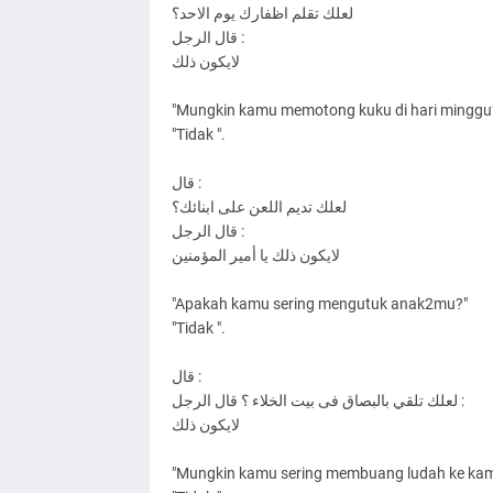
ﻟﻌﻠﻚ ﺗﻘﻠﻢ ﺍﻇﻔﺎﺭﻙ ﻳﻮﻡ ﺍﻻﺣﺪ؟
ﻗﺎﻝ ﺍﻟﺮﺟﻞ :
ﻻﻳﻜﻮﻥ ﺫﻟﻚ
"Mungkin kamu memotong kuku di hari minggu
"Tidak ".
ﻗﺎﻝ :
ﻟﻌﻠﻚ ﺗﺪﻳﻢ ﺍﻟﻠﻌﻦ ﻋﻠﻰ ﺍﺑﻨﺎﺋﻚ؟
ﻗﺎﻝ ﺍﻟﺮﺟﻞ :
ﻻﻳﻜﻮﻥ ﺫﻟﻚ ﻳﺎ ﺃﻣﻴﺮ ﺍﻟﻤﺆﻣﻨﻴﻦ
"Apakah kamu sering mengutuk anak2mu?"
"Tidak ".
ﻗﺎﻝ :
ﻟﻌﻠﻚ ﺗﻠﻘﻲ ﺑﺎﻟﺒﺼﺎﻕ ﻓﻰ ﺑﻴﺖ ﺍﻟﺨﻼﺀ ؟ ﻗﺎﻝ ﺍﻟﺮﺟﻞ :
ﻻﻳﻜﻮﻥ ﺫﻟﻚ
"Mungkin kamu sering membuang ludah ke kam