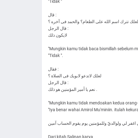
"Tidak "
ﻗﺎﻝ :
ﻌﻠﻚ ﺗﺘﺮﻙ ﺍﺳﻢ ﺍﻟﻠﻪ ﻋﻠﻰ ﺍﻟﻄﻌﺎﻡ؟ ﻭﺍﻟﺤﻤﺪ ﻓﻰ ﺁﺧﺮﻩ ؟
ﻗﺎﻝ ﺍﻟﺮﺟﻞ :
ﻻﻳﻜﻮﻥ ﺫﻟﻚ
"Mungkin kamu tidak baca bismillah sebelum m
"Tidak ".
ﻓﻘﺎﻝ :
ﻟﻌﻠﻚ ﻻﺗﺪﻋﻮ ﻻﺑﻮﻳﻚ ﻓﻰ ﺍﻟﺼﻼﺓ ؟
ﻗﺎﻝ ﺍﻟﺮﺟﻞ :
ﻧﻌﻢ ﻳﺎ ﺃﻣﻴﺮ ﺍﻟﻤﺆﻣﻨﻴﻦ ﻫﻮ ﺫﻟﻚ .
"Mungkin kamu tidak mendoakan kedua orang-t
"Iya benar wahai Amirol Mu'miniin. itulah kekur
Dari kitab Salinan karya