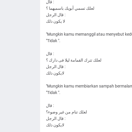
ﻗﺎﻝ :
ﻟﻌﻠﻚ ﺗﺴﻤﻲ ﺃﺑﻮﻳﻚ ﺑﺎﺳﻤﻴﻬﻤﺎ ؟
ﻗﺎﻝ ﺍﻟﺮﺟﻞ :
ﻻ ﻳﻜﻮﻥ ﺫﻟﻚ
"Mungkin kamu memanggil atau menyebut ked
"Tidak ".
ﻗﺎﻝ :
ﻟﻌﻠﻚ ﺗﺘﺮﻙ ﺍﻟﻘﻤﺎﻣﺔ ﻟﻴﻼ ﻓﻰ ﺩﺍﺭﻙ ؟
ﻗﺎﻝ ﺍﻟﺮﺟﻞ :
ﻻﻳﻜﻮﻥ ﺫﻟﻚ
"Mungkin kamu membiarkan sampah bermalam
"Tidak ".
ﻗﺎﻝ :
ﻟﻌﻠﻚ ﺗﻨﺎﻡ ﻣﻦ ﻏﻴﺮ ﻭﺿﻮﺀ؟
ﻗﺎﻝ ﺍﻟﺮﺟﻞ :
ﻻﻳﻜﻮﻥ ﺫﻟﻚ