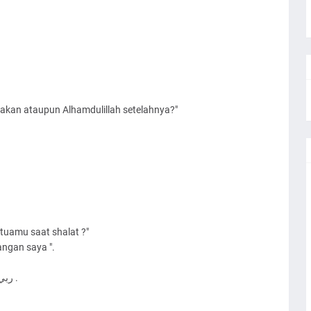
ﻟ
akan ataupun Alhamdulillah setelahnya?"
uamu saat shalat ?"
angan saya ".
ﺭﺑﻲ ﺍﻏﻔﺮ ﻟﻲ ﻭﻟﻮﺍﻟﺪﻱّ ﻭﻟﻠﻤﺆﻣﻨﻴﻦ ﻳﻮﻡ ﻳﻘﻮﻡ ﺍﻟﺤﺴﺎﺏ ﺁﻣﻴﻦ .