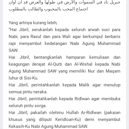
جبريل ناد في السموات والأرض في طولها والعرض قد آن أوان
اجتماع المحب بالمحبوب والطالب بالمطلوب
Yang artinya kurang lebih;
“Hai Jibril, serukanlah kepada seluruh arwah suci para
Nabi, para Rasul dan para Wali agar berkumpul berbaris
rapi menyambut kedatangan Nabi Agung Muhammad
SAW.
Hai Jibril, bentangkanlah hamparan kemuliaan dan
keagungan derajat Al-Qurb dan Al-Wishal kepada Nabi
Agung Muhammad SAW yang memiliki Nur dan Maqam
luhur di Sisi-Ku.
Hai Jibril, perintahkanlah kepada Malik agar menutup
semua pintu neraka.
Hai Jibril, perintahkanlah kepada Ridlwan agar membuka
seluruh pintu sorga.
Hai Jibril, pakailah olehmu Hullah Ar-Ridlwan (pakaian
khusus yang diliputi Keridloan-Ku) demi menyambut
Kekasih-Ku Nabi Agung Muhammad SAW.