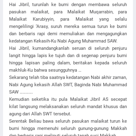
Hai Jibril, turunlah ke bumi dengan membawa seluruh
pasukan malaikat, para Malaikat Muqarrabin, para
Malaikat Karubiyyin, para Malaikat yang selalu
mengelilingi ‘Arasy, suruh mereka semua turun ke bumi
dan berbaris rapi demi memuliakan dan mengagungkan
kedatangan Kekasih-Ku Nabi Agung Muhammad SAW.
Hai Jibril, kumandangkanlah seruan di seluruh penjuru
langit hingga lapis ke tujuh dan di segenap penjuru bumi
hingga lapisan paling dalam, beritakan kepada seluruh
makhluk-Ku bahwa sesungguhnya …
Sekarang telah tiba saatnya kedatangan Nabi akhir zaman,
Nabi Agung kekasih Allah SWT, Baginda Nabi Muhammad
SAW ………….
Kemudian seketika itu pula Malaikat Jibril AS secepat
kilat langsung melaksanakan seluruh mandat khusus dan
agung dari Allah SWT tersebut.
Serentak Beliau bawa seluruh pasukan malaikat turun ke
bumi hingga memenuhi seluruh gunung-gunung Makkah
dan berbaris rapi meliputi seluruh tanah suci Makkah.