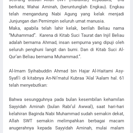
berkata; Wahai Aminah, (beruntunglah Engkau). Engkau
telah mengandung Nabi Agung yang kelak menjadi
Junjungan dan Pemimpin seluruh umat manusia.
Maka, apabila telah lahir kelak, berilah Beliau nama
“Muhammad”. Karena di Kitab Suci Taurat dan Injil Beliau
adalah bernama Ahmad, insan sempurna yang dipuji oleh
seluruh penghuni langit dan bumi. Dan di Kitab Suci Al-
Qur’an Beliau bernama Muhammad.”.
Al-Imam Syihabuddin Ahmad bin Hajar Al-Haitami Asy-
Syafi’i di kitabnya An-Ni’matul Kubraa ‘Alal ‘Aalam hal. 61
telah menyebutkan:
Bahwa sesungguhnya pada bulan kesembilan kehamilan
Sayyidah Aminah (bulan Rabi’ul Awwal), saat hari-hari
kelahiran Baginda Nabi Muhammad sudah semakin dekat,
Allah SWT semakin melimpahkan berbagai macam
anugerahnya kepada Sayyidah Aminah, mulai malam