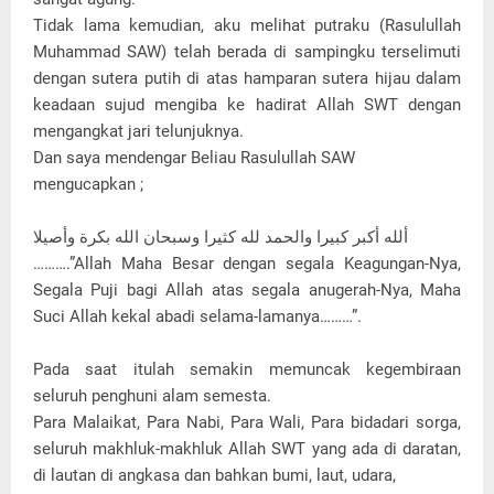
Tidak lama kemudian, aku melihat putraku (Rasulullah
Muhammad SAW) telah berada di sampingku terselimuti
dengan sutera putih di atas hamparan sutera hijau dalam
keadaan sujud mengiba ke hadirat Allah SWT dengan
mengangkat jari telunjuknya.
Dan saya mendengar Beliau Rasulullah SAW
mengucapkan ;
ألله أكبر كبيرا والحمد لله كثيرا وسبحان الله بكرة وأصيلا
……….”Allah Maha Besar dengan segala Keagungan-Nya,
Segala Puji bagi Allah atas segala anugerah-Nya, Maha
Suci Allah kekal abadi selama-lamanya………”.
Pada saat itulah semakin memuncak kegembiraan
seluruh penghuni alam semesta.
Para Malaikat, Para Nabi, Para Wali, Para bidadari sorga,
seluruh makhluk-makhluk Allah SWT yang ada di daratan,
di lautan di angkasa dan bahkan bumi, laut, udara,