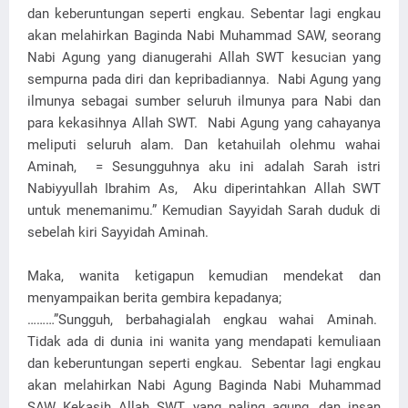
dan keberuntungan seperti engkau. Sebentar lagi engkau
akan melahirkan Baginda Nabi Muhammad SAW, seorang
Nabi Agung yang dianugerahi Allah SWT kesucian yang
sempurna pada diri dan kepribadiannya. Nabi Agung yang
ilmunya sebagai sumber seluruh ilmunya para Nabi dan
para kekasihnya Allah SWT. Nabi Agung yang cahayanya
meliputi seluruh alam. Dan ketahuilah olehmu wahai
Aminah, = Sesungguhnya aku ini adalah Sarah istri
Nabiyyullah Ibrahim As, Aku diperintahkan Allah SWT
untuk menemanimu.” Kemudian Sayyidah Sarah duduk di
sebelah kiri Sayyidah Aminah.
Maka, wanita ketigapun kemudian mendekat dan
menyampaikan berita gembira kepadanya;
………”Sungguh, berbahagialah engkau wahai Aminah.
Tidak ada di dunia ini wanita yang mendapati kemuliaan
dan keberuntungan seperti engkau. Sebentar lagi engkau
akan melahirkan Nabi Agung Baginda Nabi Muhammad
SAW Kekasih Allah SWT yang paling agung, dan insan