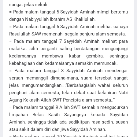
sangat jelas sekali.
= Pada malam tanggal 5 Sayyidah Aminah mimpi bertemu
dengan Nabiyyullah Ibrahim AS Khalilullah.
= Pada malam tanggal 6 Sayyidah Aminah melihat cahaya
Rasulullah SAW memenuhi segala penjuru alam semesta.
= Pada malam tanggal 7 Sayyidah Aminah melihat para
malaikat silih berganti saling berdatangan mengunjungi
kediamannya membawa kabar gembira, sehingga
kebahagiaan dan kedamaiannya semakin memuncak.
= Pada malam tanggal 8 Sayyidah Aminah mendengar
seruan memanggil dimana-mana, suara tersebut sangat
jelas mengumandangkan….”Berbahagialah wahai seluruh
penghuni alam semesta, telah dekat saat kelahiran Nabi
Agung Kekasih Allah SWT Pencipta alam semesta..”
= Pada malam tanggal 9 Allah SWT semakin mengucurkan
limpahan Belas Kasih Sayangnya kepada Sayyidah
Aminah, sehingga tidak ada sedikitpun rasa sedih, susah
atau sakit dalam diri dan jiwa Sayyidah Aminah.
= Pada malam tanggal 10 Sayyidah Aminah melihat tanah