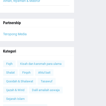
Aman, Nyaman & Mabrur
Partnership
Teropong Media
Kategori
Fiqih
Kisah dan karomah para ulama
Shalat
Firqoh
Ahlul bait
Qosidah & Shalawat
Tasawuf
Ijazah & Wirid
Dalil amaliah aswaja
Sejarah Islam