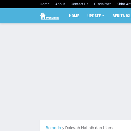
Home
About
Contact Us
Disclaimer
Kirim Art
HOME
UPDATE
BERITA IS
Beranda
Dakwah Habaib dan Ulama