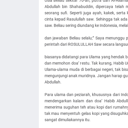
Usia Beliau sekitar 70-an, putra dari Al-All
Abdullah bin Shahabuddin, dipercaya telah
seorang sufi. Seperti juga ayah, kakek, sert
cinta kepad Rasulullah saw. Sehingga tak ad
saw. Beliau sering diundang ke Indonesia, mela
dan jawaban Beliau selalu;” Saya menunggu pe
perintah dari ROSULULLAH Saw secara langsung
biasanya didatangi para Ulama yang hendak be
dan memohon doa’ restu. Tak kurang, Habib U
Ulama-ulama muda di berbagai negeri, tak bisa
mengunjungi anak muridnya. Jangan harap gur
Abdullah.
Para ulama dan peziarah, khususnya dari Ind
mendengarkan kalam dan doa’ Habib Abdul
menerima suguhan teh atau kopi dari rumahn
tak mau menyentuh gelas kopi yang disuguhka
sangat dimuliakannya itu.