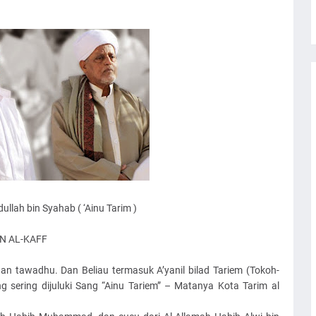
llah bin Syahab ( ‘Ainu Tarim )
N AL-KAFF
an tawadhu. Dan Beliau termasuk A’yanil bilad Tariem (Tokoh-
g sering dijuluki Sang “Ainu Tariem” – Matanya Kota Tarim al