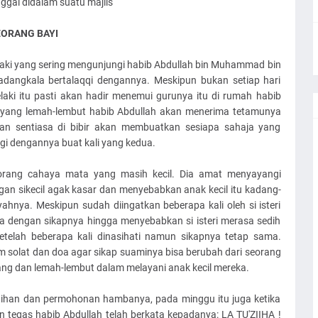
ggal didalam suatu majlis
EORANG BAYI
elaki yang sering mengunjungi habib Abdullah bin Muhammad bin
adangkala bertalaqqi dengannya. Meskipun bukan setiap hari
laki itu pasti akan hadir menemui gurunya itu di rumah habib
ya yang lemah-lembut habib Abdullah akan menerima tetamunya
an sentiasa di bibir akan membuatkan sesiapa sahaja yang
i dengannya buat kali yang kedua.
orang cahaya mata yang masih kecil. Dia amat menyayangi
n sikecil agak kasar dan menyebabkan anak kecil itu kadang-
hnya. Meskipun sudah diingatkan beberapa kali oleh si isteri
dia dengan sikapnya hingga menyebabkan si isteri merasa sedih
Setelah beberapa kali dinasihati namun sikapnya tetap sama.
am solat dan doa agar sikap suaminya bisa berubah dari seorang
ang dan lemah-lembut dalam melayani anak kecil mereka.
ntihan dan permohonan hambanya, pada minggu itu juga ketika
an tegas habib Abdullah telah berkata kepadanya: LA TU'ZIIHA !