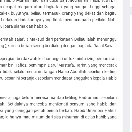
amah Habib Muhammad, dan cucu dari Al-Allamah Habib Alwi bin
 mencapai maqam atau tingkatan yang sangat tinggi sebagai
a kakek buyutnya, beliau termasuk orang yang dekat dan begitu
a tindakan-tindakannya yang tidak mengacu pada perilaku Nabi
lui para ulama dan habaib,
rintah saja!’. ( Maksud dari perkataan Beliau ialah menunggu
 ),karena beliau sering berdialog dengan baginda Rasul Saw.
pergian berdakwah ke luar negeri untuk minta izin, berpamitan
mar bin Hafidz, pemimpin Darul Mustafa, Tarim, yang mencetak
 tidak, selalu mencium tangan Habib Abdullah sebelum keliling
u besar ini beranjak sebelum mendapat anggukan kepala Habib
onesia, juga belum merasa mantap keliling Hadramaut sebelum
lah. Setidaknya mencoba menikmati senyum sang habib dan
ya yang dianggap penuh penuh berkah. Habib Umar bin Hafidz
n; ia hanya mau minum dari sisa minuman di gelas habib yang