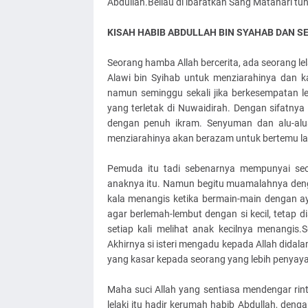
Abdullah.Beliau di ibaratkan Sang Matahari tun
KISAH HABIB ABDULLAH BIN SYAHAB DAN S
Seorang hamba Allah bercerita, ada seorang l
Alawi bin Syihab untuk menziarahinya dan k
namun seminggu sekali jika berkesempatan le
yang terletak di Nuwaidirah. Dengan sifatn
dengan penuh ikram. Senyuman dan alu-alu
menziarahinya akan berazam untuk bertemu lag
Pemuda itu tadi sebenarnya mempunyai se
anaknya itu. Namun begitu muamalahnya denga
kala menangis ketika bermain-main dengan aya
agar berlemah-lembut dengan si kecil, tetap 
setiap kali melihat anak kecilnya menangis.
Akhirnya si isteri mengadu kepada Allah didal
yang kasar kepada seorang yang lebih penyay
Maha suci Allah yang sentiasa mendengar ri
lelaki itu hadir kerumah habib Abdullah, deng