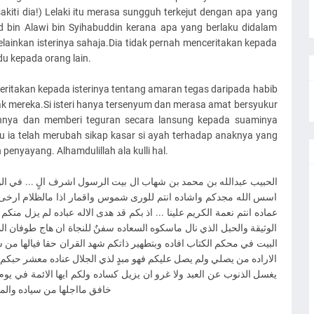
sakiti dia!) Lelaki itu merasa sungguh terkejut dengan apa yang
d bin Alawi bin Syihabuddin kerana apa yang berlaku didalam
lainkan isterinya sahaja.Dia tidak pernah menceritakan kepada
du kepada orang lain.
nceritakan kepada isterinya tentang amaran tegas daripada habib
k mereka.Si isteri hanya tersenyum dan merasa amat bersyukur
hannya dan memberi teguran secara lansung kepada suaminya
tu ia telah merubah sikap kasar si ayah terhadap anaknya yang
penyayang. Alhamdulillah ala kulli hal.
الحبيب عبدالله بن محمد بن شهاب ال بيت الرسول اشرف الٍ ... في...
اسس الله مجدكم واشاده انتم للورى شموس واقمار اذا مالظلام ارخى سوا
عماده انتم نعمة الكريم علينا ... اذ بكم قد هدى الاله عباده لم يزل منك
الوثيقة والحبل الذي نال ماسكوه السعاده سفنٌ للنجاة ان هاج طوفان ا
البيت في محكم الكتاب افاده وبتطهير ذاتكم شهد القران حقا فيالها من 
الاراده من يصلي ولم يصل عليكم فهو مبدٍ لذي الجلال عناده معشر حبك
يغسل الذنوب عن العبد ولا غرو ان يزيل كساده ولكم ايها الائمة في يوم ا
خافق مااجلها من سياده والمحبون خلفكم في امان حين قول الجحيم هل من زياده