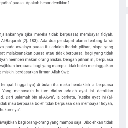
-qadha’ puasa. Apakah benar demikian?
jalankannya (jika mereka tidak berpuasa) membayar fidyah,
 Al-Baqarah [2]: 183). Ada dua pendapat ulama tentang tafsir
a pada awalnya puasa itu adalah ibadah pilihan, siapa yang
 melaksanakan puasa atau tidak berpuasa, bagi yang tidak
yah memberi makan orang miskin. Dengan pilihan ini, berpuasa
iwajibkan berpuasa bagi yang mampu, tidak boleh meninggalkan
iskin, berdasarkan firman Allah Swt:
 tempat tinggalnya) di bulan itu, maka hendaklah ia berpuasa
). Yang me-nasakh hukum diatas adalah ayat ini, demikian
Dari Salamah bin al-Akwa’, ia berkata, “Ketika ayat ini (al-
tidak mau berpuasa boleh tidak berpuasa dan membayar fidyah,
 hukumnya”.
wajibkan bagi orang-orang yang mampu saja. Dibolehkan tidak