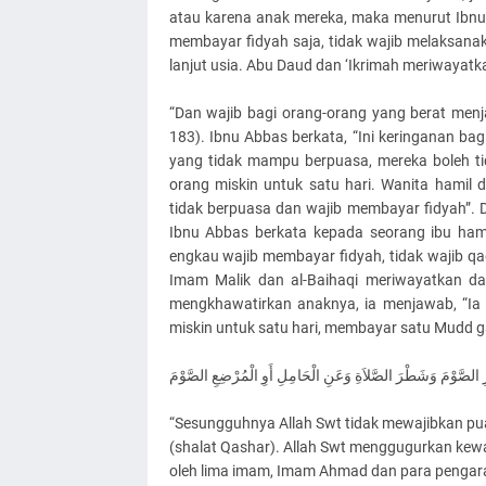
atau karena anak mereka, maka menurut Ibnu
membayar fidyah saja, tidak wajib melaksan
lanjut usia. Abu Daud dan ‘Ikrimah meriwayatka
“Dan wajib bagi orang-orang yang berat menja
183). Ibnu Abbas berkata, “Ini keringanan bag
yang tidak mampu berpuasa, mereka boleh t
orang miskin untuk satu hari. Wanita hamil
tidak berpuasa dan wajib membayar fidyah”. D
Ibnu Abbas berkata kepada seorang ibu ham
engkau wajib membayar fidyah, tidak wajib qa
Imam Malik dan al-Baihaqi meriwayatkan dar
mengkhawatirkan anaknya, ia menjawab, “Ia 
miskin untuk satu hari, membayar satu Mudd g
رِ الصَّوْمَ وَشَطْرَ الصَّلاَةِ وَعَنِ الْحَامِلِ أَوِ الْمُرْضِعِ الصَّوْمَ
“Sesungguhnya Allah Swt tidak mewajibkan pu
(shalat Qashar). Allah Swt menggugurkan kewa
oleh lima imam, Imam Ahmad dan para pengara