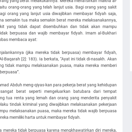
 orang yang berat melakukannya. Mereka menafsirkan makna al-
tu orang-orang yang telah lanjut usia. Bagi orang yang sakit
agi orang yang lanjut usia diwajibkan membayar fidyah saja,
ena semakin tua maka semakin berat mereka melaksanakannya,
akit yang tidak dapat disembuhkan dan tidak akan mampu
idak berpuasa dan wajib membayar fidyah. Imam al-Bukhari
Abbas membaca ayat:
jalankannya (jika mereka tidak berpuasa) membayar fidyah,
l-Baqarah [2]: 183). Ia berkata, “Ayat ini tidak di-nasakh. Akan
a yang tidak mampu melaksanakan puasa, maka mereka memberi
 berpuasa”.
mad Abduh meng-qiyas-kan para pekerja berat yang kehidupan
angat berat seperti mengeluarkan batubara dari tempat
ng tua renta yang lemah dan orang yang menderita penyakit
laku tindak kriminal yang diwajibkan melaksanakan pekerjaan
ampu melaksanakan puasa, maka mereka tidak wajib berpuasa
reka memiliki harta untuk membayar fidyah.
ka mereka tidak berpuasa karena mengkhawatirkan diri mereka,