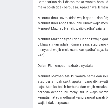
Berdasarkan dalil diatas maka wanita hamil 
maka boleh tidak berpuasa. Apakah wajib me
Menurut Ibnu Hazm: tidak wajib qadha’ dan fi
Menurut Ibnu Abbas dan Ibnu Umar: wajib mem
Menurut Mazhab Hanafi: wajib qadha’ saja tan
Menurut Mazhab Syafi’i dan Hanbali: wajib qad
dikhawatirkan adalah dirinya saja, atau yang 
menyusui wajib melaksanakan qadha’ saja, tan
245).
Dalam Fiqh empat mazhab dinyatakan:
Menurut Mazhab Maliki: wanita hamil dan ibu
atau bertambah sakit, apakah yang dikhawatirk
saja. Mereka boleh berbuka dan wajib melaksa
berbeda dengan ibu menyusui, ia wajib memb
kematian atau mudharat yang sangat parah ba
wajib tidak berpuasa.