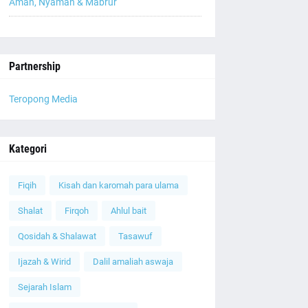
Aman, Nyaman & Mabrur
Partnership
Teropong Media
Kategori
Fiqih
Kisah dan karomah para ulama
Shalat
Firqoh
Ahlul bait
Qosidah & Shalawat
Tasawuf
Ijazah & Wirid
Dalil amaliah aswaja
Sejarah Islam