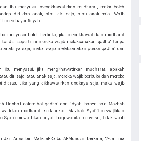
l dan ibu menyusui mengkhawatirkan mudharat, maka boleh
adap diri dan anak, atau diri saja, atau anak saja. Wajib
jib membayar fidyah.
ibu menyusui boleh berbuka, jika mengkhawatirkan mudharat
m kondisi seperti ini mereka wajib melaksanakan qadha’ tanpa
tu anaknya saja, maka wajib melaksanakan puasa qadha’ dan
n ibu menyusui, jika mengkhawatirkan mudharat, apakah
atau diri saja, atau anak saja, mereka wajib berbuka dan mereka
i diatas. Jika yang dikhawatirkan anaknya saja, maka wajib
ab Hanbali dalam hal qadha’ dan fidyah, hanya saja Mazhab
awatirkan mudharat, sedangkan Mazhab Syafi’i mewajibkan
Syafi’i mewajibkan fidyah bagi wanita menyusui, tidak wajib
.
dari Anas bin Malik al-Ka’bi. Al-Mundziri berkata, “Ada lima