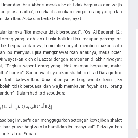
 Umar dan Ibnu Abbas, mereka boleh tidak berpuasa dan wajib
akan puasa qadha’, mereka disamakan dengan orang yang telah
n dari Ibnu Abbas, ia berkata tentang ayat:
lankannya (jika mereka tidak berpuasa)”. (Qs. Al-Baqarah [2]:
i orang yang telah lanjut usia baik laki-laki maupun perempuan
idak berpuasa dan wajib memberi fidyah memberi makan satu
 dan ibu menyusui, jika mengkhawatirkan anaknya, maka boleh
iriwayatkan oleh al-Bazzar dengan tambahan di akhir riwayat:
il, “Engkau seperti orang yang tidak mampu berpuasa, maka
dha’ bagiku”. Sanadnya dinyatakan shahih oleh ad-Daraquthni.
i Nafi’ bahwa Ibnu Umar ditanya tentang wanita hamil jika
boleh tidak berpuasa dan wajib membayar fidyah satu orang
andum”. Dalam hadits disebutkan:
إِنَّ اللَّهَ تَعَالَى وَضَعَ عَنِ الْمُسَافِ
asa bagi musafir dan menggugurkan setengah kewajiban shalat
jiban puasa bagi wanita hamil dan ibu menyusui”. Diriwayatkan
ng kitab as-Sunan.