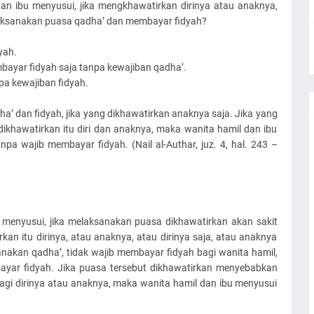
dan ibu menyusui, jika mengkhawatirkan dirinya atau anaknya,
laksanakan puasa qadha’ dan membayar fidyah?
dyah.
bayar fidyah saja tanpa kewajiban qadha’.
pa kewajiban fidyah.
ha’ dan fidyah, jika yang dikhawatirkan anaknya saja. Jika yang
dikhawatirkan itu diri dan anaknya, maka wanita hamil dan ibu
pa wajib membayar fidyah. (Nail al-Authar, juz. 4, hal. 243 –
 menyusui, jika melaksanakan puasa dikhawatirkan akan sakit
an itu dirinya, atau anaknya, atau dirinya saja, atau anaknya
nakan qadha’, tidak wajib membayar fidyah bagi wanita hamil,
ayar fidyah. Jika puasa tersebut dikhawatirkan menyebabkan
gi dirinya atau anaknya, maka wanita hamil dan ibu menyusui