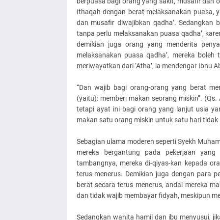
berpuasa bagi orang yang sakit, musafir dan
Ithaqah dengan berat melaksanakan puasa, yai
dan musafir diwajibkan qadha’. Sedangkan b
tanpa perlu melaksanakan puasa qadha’, kar
demikian juga orang yang menderita peny
melaksanakan puasa qadha’, mereka boleh t
meriwayatkan dari ‘Atha’, ia mendengar Ibnu 
“Dan wajib bagi orang-orang yang berat men
(yaitu): memberi makan seorang miskin”. (Qs. A
tetapi ayat ini bagi orang yang lanjut usi
makan satu orang miskin untuk satu hari tidak
Sebagian ulama moderen seperti Syekh Muham
mereka bergantung pada pekerjaan yang s
tambangnya, mereka di-qiyas-kan kepada ora
terus menerus. Demikian juga dengan para pe
berat secara terus menerus, andai mereka m
dan tidak wajib membayar fidyah, meskipun me
Sedangkan wanita hamil dan ibu menyusui, ji