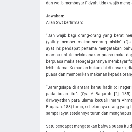
dan wajib membayar Fidyah, tidak wajib meng
Jawaban:
Allah Swt berfirman:
“Dan wajib bagi orang-orang yang berat men
(yaitu): memberi makan seorang miskin”. (Qs.
ayat ini; pendapat pertama mengatakan bahw
mampu untuk melaksanakan puasa maka dapat
berpuasa maka sebagai gantinya membayar fid
lebih utama. Kemudian hukum ini di-nasakh, d
puasa dan memberikan makanan kepada orang m
“Barangsiapa di antara kamu hadir (di negeri
pada bulan itu”. (Qs. Al-Baqarah [2]: 185
diriwayatkan para ulama kecuali Imam Ahmad. 
Baqarah: 183) turun, sebelumnya orang yang 
sampai ayat setelahnya turun dan menghapus
Satu pendapat mengatakan bahwa puasa itu di