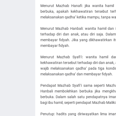
Menurut Mazhab Hanafi: jika wanita hami
berbuka, apakah kekhawatiran tersebut terh
melaksanakan qadha’ ketika mampu, tanpa wa
Menurut Mazhab Hanbali: wanita hamil dan 
terhadap diri dan anak, atau diri saja. Dala
membayar fidyah. Jika yang dikhawatirkan i
membayar fidyah.
Menurut Mazhab Syafi’i: wanita hamil da
kekhawatiran tersebut terhadap diri dan anak, 
wajib melaksanakan qadha’ pada tiga kondis
melaksanakan qadha’ dan membayar fidyah.
Pendapat Mazhab Syafi’i sama seperti Mazh
Hanbali membolehkan berbuka jika mengkh
berbuka. Dalam salah satu pendapatnya Imam 
bagi ibu hamil, seperti pendapat Mazhab Maliki
Penutup: hadits yang diriwayatkan lima imam 