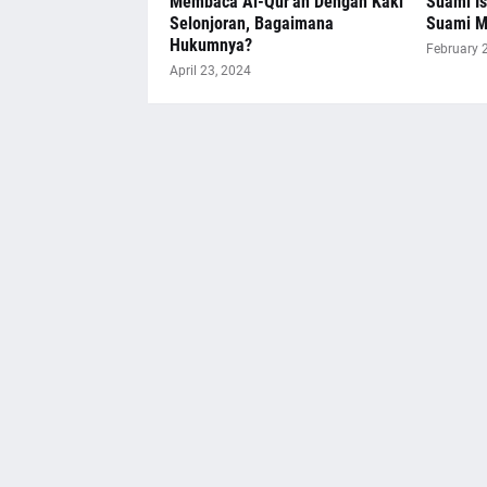
Membaca Al-Qur'an Dengan Kaki
Suami Is
Selonjoran, Bagaimana
Suami Me
Hukumnya?
February 
April 23, 2024