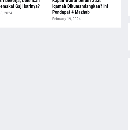
tri Bekerja, Bolehkah
Kapan Waktu Berdiri Saat
makai Gaji Istrinya?
Iqamah Dikumandangkan? Ini
Pendapat 4 Mazhab
28, 2024
February 19, 2024