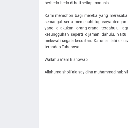
berbeda-beda di hati setiap manusia.
Kami memohon bagi mereka yang merasakan 
semangat serta memenuhi tugasnya dengan s
yang dilakukan orang-orang terdahulu, ag
kesungguhan seperti dijaman dahulu. Yait
melewati segala kesulitan. Karunia Ilahi di
terhadap Tuhannya...
Wallahu a'lam Bishowab
Allahuma sholi 'ala sayidina muhammad nabiyil u