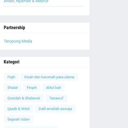
Aman, Nyaman & Mabrur
Partnership
Teropong Media
Kategori
Fiqih
Kisah dan karomah para ulama
Shalat
Firqoh
Ahlul bait
Qosidah & Shalawat
Tasawuf
Ijazah & Wirid
Dalil amaliah aswaja
Sejarah Islam