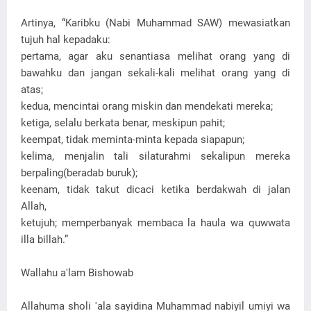
Artinya, “Karibku (Nabi Muhammad SAW) mewasiatkan
tujuh hal kepadaku:
pertama, agar aku senantiasa melihat orang yang di
bawahku dan jangan sekali-kali melihat orang yang di
atas;
kedua, mencintai orang miskin dan mendekati mereka;
ketiga, selalu berkata benar, meskipun pahit;
keempat, tidak meminta-minta kepada siapapun;
kelima, menjalin tali silaturahmi sekalipun mereka
berpaling(beradab buruk);
keenam, tidak takut dicaci ketika berdakwah di jalan
Allah,
ketujuh; memperbanyak membaca la haula wa quwwata
illa billah.”
Wallahu a'lam Bishowab
Allahuma sholi 'ala sayidina Muhammad nabiyil umiyi wa