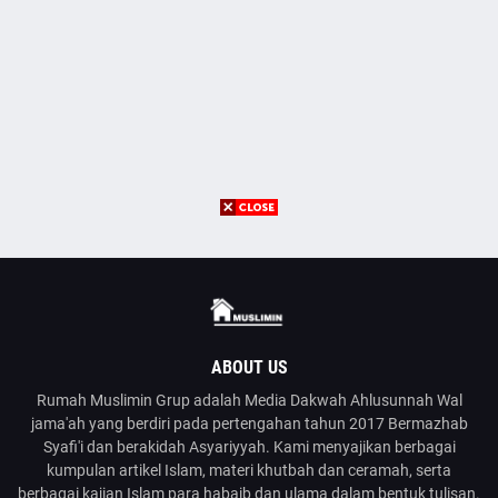
ABOUT US
Rumah Muslimin Grup adalah Media Dakwah Ahlusunnah Wal
jama'ah yang berdiri pada pertengahan tahun 2017 Bermazhab
Syafi'i dan berakidah Asyariyyah. Kami menyajikan berbagai
kumpulan artikel Islam, materi khutbah dan ceramah, serta
berbagai kajian Islam para habaib dan ulama dalam bentuk tulisan.