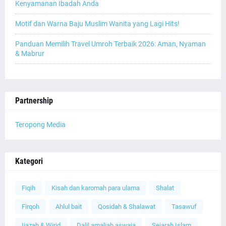
Kenyamanan Ibadah Anda
Motif dan Warna Baju Muslim Wanita yang Lagi Hits!
Panduan Memilih Travel Umroh Terbaik 2026: Aman, Nyaman
& Mabrur
Partnership
Teropong Media
Kategori
Fiqih
Kisah dan karomah para ulama
Shalat
Firqoh
Ahlul bait
Qosidah & Shalawat
Tasawuf
Ijazah & Wirid
Dalil amaliah aswaja
Sejarah Islam