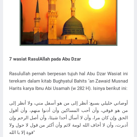
7 wasiat RasulAllah pada Abu Dzar
Rasulullah pernah berpesan tujuh hal Abu Dzar Wasiat ini
terekam dalam kitab Bughyatul Bahits ‘an Zawaid Musnad
Harits karya Ibnu Abi Usamah (w 282 H). Isinya berikut ini:
أوصاني خليلي بسبع: أنظر إلى من هو أسفل مني، ولا أنظر إلى
من هو فوقي، وأن أحب المساكين وأن أدنوا منهم، وأن أقول
الحق وإن كان مرا، وأن لا أسأل أحدا شيئا، وأن أصل الرحم وإن
أدبرت، وأن لا أخاف الله لومة لائم وأن أكثر من قول لا حول ولا
قوة إلا با الله"