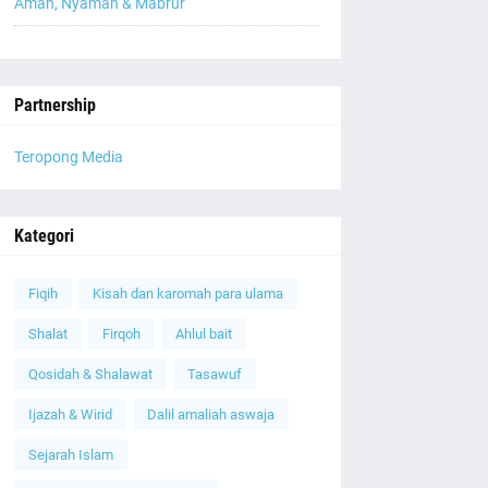
Aman, Nyaman & Mabrur
Partnership
Teropong Media
Kategori
Fiqih
Kisah dan karomah para ulama
Shalat
Firqoh
Ahlul bait
Qosidah & Shalawat
Tasawuf
Ijazah & Wirid
Dalil amaliah aswaja
Sejarah Islam