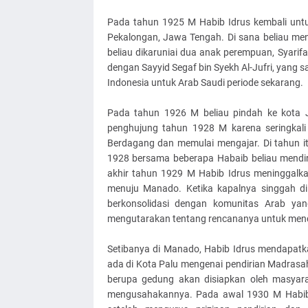
Pada tahun 1925 M Habib Idrus kembali untuk
Pekalongan, Jawa Tengah. Di sana beliau meni
beliau dikaruniai dua anak perempuan, Syarif
dengan Sayyid Segaf bin Syekh Al-Jufri, yang s
Indonesia untuk Arab Saudi periode sekarang.
Pada tahun 1926 M beliau pindah ke kota 
penghujung tahun 1928 M karena seringkali
Berdagang dan memulai mengajar. Di tahun it
1928 bersama beberapa Habaib beliau mendir
akhir tahun 1929 M Habib Idrus meninggalkan
menuju Manado. Ketika kapalnya singgah d
berkonsolidasi dengan komunitas Arab yan
mengutarakan tentang rencananya untuk mendi
Setibanya di Manado, Habib Idrus mendapatk
ada di Kota Palu mengenai pendirian Madrasa
berupa gedung akan disiapkan oleh masyara
mengusahakannya. Pada awal 1930 M Habib 