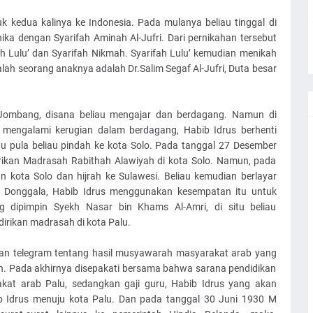
 kedua kalinya ke Indonesia. Pada mulanya beliau tinggal di
ka dengan Syarifah Aminah Al-Jufri. Dari pernikahan tersebut
ah Lulu’ dan Syarifah Nikmah. Syarifah Lulu’ kemudian menikah
alah seorang anaknya adalah Dr.Salim Segaf Al-Jufri, Duta besar
Jombang, disana beliau mengajar dan berdagang. Namun di
 mengalami kerugian dalam berdagang, Habib Idrus berhenti
u pula beliau pindah ke kota Solo. Pada tanggal 27 Desember
ikan Madrasah Rabithah Alawiyah di kota Solo. Namun, pada
 kota Solo dan hijrah ke Sulawesi. Beliau kemudian berlayar
i Donggala, Habib Idrus menggunakan kesempatan itu untuk
g dipimpin Syekh Nasar bin Khams Al-Amri, di situ beliau
rikan madrasah di kota Palu.
an telegram tentang hasil musyawarah masyarakat arab yang
h. Pada akhirnya disepakati bersama bahwa sarana pendidikan
kat arab Palu, sedangkan gaji guru, Habib Idrus yang akan
Idrus menuju kota Palu. Dan pada tanggal 30 Juni 1930 M