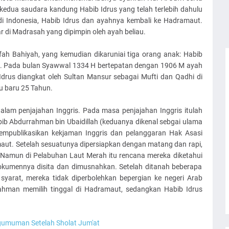
edua saudara kandung Habib Idrus yang telah terlebih dahulu
 di Indonesia, Habib Idrus dan ayahnya kembali ke Hadramaut.
 di Madrasah yang dipimpin oleh ayah beliau.
fah Bahiyah, yang kemudian dikaruniai tiga orang anak: Habib
. Pada bulan Syawwal 1334 H bertepatan dengan 1906 M ayah
Idrus diangkat oleh Sultan Mansur sebagai Mufti dan Qadhi di
tu baru 25 Tahun.
am penjajahan Inggris. Pada masa penjajahan Inggris itulah
ib Abdurrahman bin Ubaidillah (keduanya dikenal sebgai ulama
mpublikasikan kekjaman Inggris dan pelanggaran Hak Asasi
maut. Setelah sesuatunya dipersiapkan dengan matang dan rapi,
 Namun di Pelabuhan Laut Merah itu rencana mereka diketahui
dokumennya disita dan dimusnahkan. Setelah ditanah beberapa
arat, mereka tidak diperbolehkan bepergian ke negeri Arab
ahman memilih tinggal di Hadramaut, sedangkan Habib Idrus
gumuman Setelah Sholat Jum'at