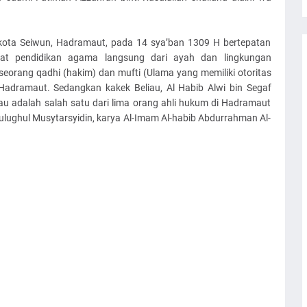
bu kota Seiwun, Hadramaut, pada 14 sya’ban 1309 H bertepatan
t pendidikan agama langsung dari ayah dan lingkungan
seorang qadhi (hakim) dan mufti (Ulama yang memiliki otoritas
 Hadramaut. Sedangkan kakek Beliau, Al Habib Alwi bin Segaf
liau adalah salah satu dari lima orang ahli hukum di Hadramaut
lughul Musytarsyidin, karya Al-Imam Al-habib Abdurrahman Al-