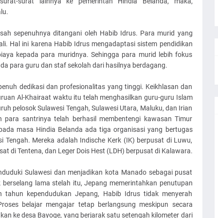
surat-surat lainnya ke pemerintah Hindia Belanda, maka,
lu.
ah sepenuhnya ditangani oleh Habib Idrus. Para murid yang
ali. Hal ini karena Habib Idrus mengadaptasi sistem pendidikan
ya kepada para muridnya. Sehingga para murid lebih fokus
ada para guru dan staf sekolah dari hasilnya berdagang.
enuh dedikasi dan profesionalitas yang tinggi. Keikhlasan dan
ruan Al-Khairaat waktu itu telah menghasilkan guru-guru Islam
uh pelosok Sulawesi Tengah, Sulawesi Utara, Maluku, dan Irian
n para santrinya telah berhasil membentengi kawasan Timur
u pada masa Hindia Belanda ada tiga organisasi yang bertugas
i Tengah. Mereka adalah Indische Kerk (IK) berpusat di Luwu,
t di Tentena, dan Leger Dois Hest (LDH) berpusat di Kalawara.
duduki Sulawesi dan menjadikan kota Manado sebagai pusat
k berselang lama stelah itu, Jepang memerintahkan penutupan
ah tahun kependudukan Jepang, Habib Idrus tidak menyerah
Proses belajar mengajar tetap berlangsung meskipun secara
an ke desa Bayoge, yang berjarak satu setengah kilometer dari