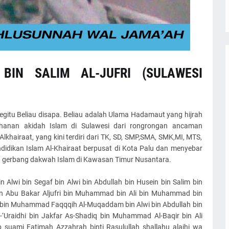
 BIN SALIM AL-JUFRI (SULAWESI
begitu Beliau disapa. Beliau adalah Ulama Hadamaut yang hijrah
ahanan akidah Islam di Sulawesi dari rongrongan ancaman
Alkhairaat, yang kini terdiri dari TK, SD, SMP,SMA, SMK,MI, MTS,
idikan Islam Al-Khairaat berpusat di Kota Palu dan menyebar
tu gerbang dakwah Islam di Kawasan Timur Nusantara.
n Alwi bin Segaf bin Alwi bin Abdullah bin Husein bin Salim bin
in Abu Bakar Aljufri bin Muhammad bin Ali bin Muhammad bin
i bin Muhammad Faqqqih Al-Muqaddam bin Alwi bin Abdullah bin
-‘Uraidhi bin Jakfar As-Shadiq bin Muhammad Al-Baqir bin Ali
ib suami Fatimah Azzahrah binti Rasulullah shallahu alaihi wa