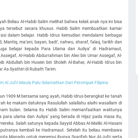
yah Beliau Al-Habib Salim melihat bahwa kelak anak nya ini bisa
nya tersebut secara khusus. Habib Salim membuatkan kamar
asi dalam belajar. Habib Idrus kemudian mendalami berbagai
hid, Mantiq, ma’ani, bayan, badi’, nahwu, sharaf, falaq, tarikh dan
juga belajar kepada Para Ulama dan Auliya’ di Hadramaut,
 Assegaf, Al-Habib Abdurrahman bin Alwi bin Umar Assegaf, Al-
b Abdullah bin Husein bin Sholeh Al-Bahar, Al-Habib Idrus bin
 As-Syathiri di Rubath Tarim.
m Al Jufri Maula Palu Selamatkan Dari Perompak Filipina
hun 1909 M bersama sang ayah, Habib Idrus berangkat ke tanah
rah ke makam datuknya Rasulullah salallahu alaihi wasallam di
nam bulan. Selama itu Habib Salim memanfaatkan waktunya
a para ulama dan Auliya’ yang berada di Hijaz pada masa itu,
 mereka. Salah satunya kepada Sayyid Abbas Al-Maliki Al-Hasani
utranya kembali ke Hadramaut. Setelah itu beliau membawa
 kota Manado untuk menemui ibunya Syarifah Nur Al-Jufri serta