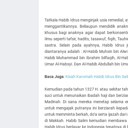
Tatkala Habib Idrus menginjak usia remedial, a
menggantikannya. Beliaupun mendidik anak
khusus bagi anaknya agar dapat berkonsentr
Ilmu seperti tafsir, hadits, tasawuf, fiqih, Tau
sastra. Selain pada ayahnya, Habib Idrus 
diantaranya adalah : Al-Habib Muhsin bin Alwi
Habib Muhammad bin Ibrahim bilfaqih, Al-Habi
Umar Al-Habsyi. Dan Al-Habib Abdullah bin Umar
Baca Juga
:
Kisah Karomah Habib Idrus Bin Sali
Kemudian pada tahun 1327 H. atau sekitar ta
suci untuk menunaikan ibadah haji dan berzia
Madinah. Di sana mereka menetap selama e
untuk mengajak putranya ini berziarah kepad
untuk memminta berkah, do’a serta ijazah dari
di Makkah. Habib Salim kemudian membawa p
Habib Idrus berlayar ke Indonesia tepatnya di