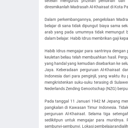
setelah mengurus prizinan pendirian dan 
diresmikanlah Madrasah Al-Khairaat di Kota Pa
Dalam perkembangannya, pengelolaan Madras
belajar di sana tidak dipungut biaya sama sek
arab yang pada umumnya tidak memungut bia
dalam belajar. Habib Idrus membrikan gaji kep
Habib Idrus mengajar para santrinya dengan p
keuletan beliau telah membuahkan hasil. Pergu
yang handal yang kemudian disebarkan ke selur
Jaya. Keberadaan perguruan Al-Khairaat da
Indonesia dari para penginjil, yang waktu it
mengkristenkan suku-suku terasing di Sulawes
Nederlands Zending Genootschap (NZG) berpusa
Pada tanggal 11 Januari 1942 M Jepang men
pangkalan di Kawasan Timur Indonesia. Tida
perguruan Al-Khairaat. Selama tiga seteng
sedikitpun untuk mengajar para muridnya. 
sembunyi-sembunyi. Lokasi pembelajarandialihk