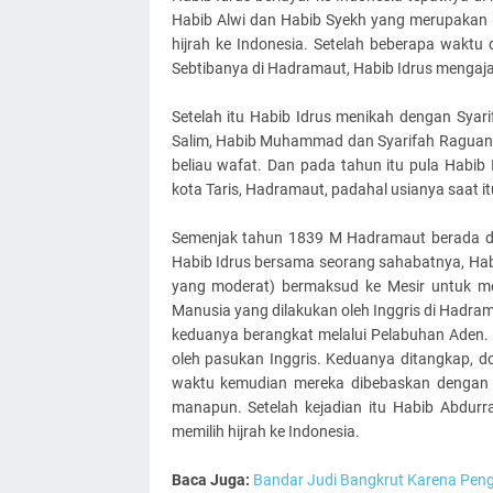
Habib Alwi dan Habib Syekh yang merupakan k
hijrah ke Indonesia. Setelah beberapa waktu
Sebtibanya di Hadramaut, Habib Idrus mengajar
Setelah itu Habib Idrus menikah dengan Syari
Salim, Habib Muhammad dan Syarifah Raguan
beliau wafat. Dan pada tahun itu pula Habib 
kota Taris, Hadramaut, padahal usianya saat i
Semenjak tahun 1839 M Hadramaut berada dal
Habib Idrus bersama seorang sahabatnya, Hab
yang moderat) bermaksud ke Mesir untuk me
Manusia yang dilakukan oleh Inggris di Hadra
keduanya berangkat melalui Pelabuhan Aden.
oleh pasukan Inggris. Keduanya ditangkap, 
waktu kemudian mereka dibebaskan dengan sy
manapun. Setelah kejadian itu Habib Abdurr
memilih hijrah ke Indonesia.
Baca Juga:
Bandar Judi Bangkrut Karena Pen