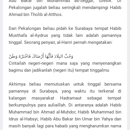
Abu Bakar bin Muhammad as-Seggaf, Gresik. Di
Pekalongan jugalah beliau seringkali mendampingi Habib
Ahmad bin Tholib al-Atthos.
Dari Pekalongan beliau pidah ke Surabaya tempat Habib
Musthafa al-Aydrus yang tidak lain adalah pamannya
tinggal. Seorang penyair, al-Hariri pernah mengatakan:
وَحُبِّ البِلَادَ فَأَيُّهَا أَرْضَاكَ فَاخْتَرْهُ وَطَنْ
Cintailah negeri-negeri mana saja yang menyenangkan
bagimu dan jadikanlah (negeri itu) tempat tinggalmu
Akhirnya beliau memutuskan untuk tinggal bersama
pamannya di Surabaya, yang waktu itu terkenal di
kalangan masyarakat Hadramaut sebagai tempat
berkumpulnya para auliaillah. Di antaranya adalah Habib
Muhammad bin Ahmad al-Muhdor, Habib Muhammad bin
Idrus al-Habsyi, Habib Abu Bakar bin Umar bin Yahya dan
masih banyak lagi para habaib yang mengharumkan nama