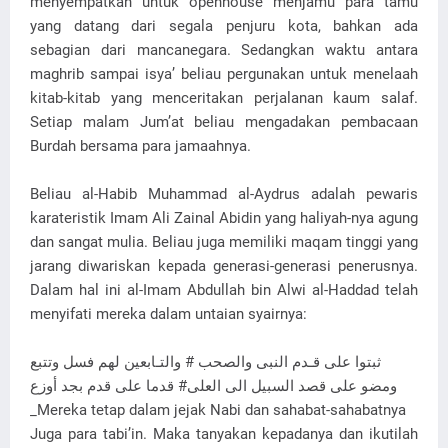
menyempatkan untuk openhouse menjamu para tamu
yang datang dari segala penjuru kota, bahkan ada
sebagian dari mancanegara. Sedangkan waktu antara
maghrib sampai isya’ beliau pergunakan untuk menelaah
kitab-kitab yang menceritakan perjalanan kaum salaf.
Setiap malam Jum’at beliau mengadakan pembacaan
Burdah bersama para jamaahnya.
Beliau al-Habib Muhammad al-Aydrus adalah pewaris
karateristik Imam Ali Zainal Abidin yang haliyah-nya agung
dan sangat mulia. Beliau juga memiliki maqam tinggi yang
jarang diwariskan kepada generasi-generasi penerusnya.
Dalam hal ini al-Imam Abdullah bin Alwi al-Haddad telah
menyifati mereka dalam untaian syairnya:
ثبتوا على قـدم النبى والصحب # والتـابعين لهم فسل وتتبع
ومضو على قصد السبيل الى العلى# قدما على قدم بجد أوزع
_Mereka tetap dalam jejak Nabi dan sahabat-sahabatnya
Juga para tabi’in. Maka tanyakan kepadanya dan ikutilah