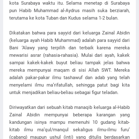
kota Surabaya waktu itu. Selama menetap di Surabaya
pun Habib Muhammad al-Aydrus masih suka berziarah,
terutama ke kota Tuban dan Kudus selama 1-2 bulan.
Dikatakan bahwa para sayyid dari keluarga Zainal Abidin
(keluarga ayah Habib Muhammad) adalah para sayyid dari
Bani ‘Alawy yang terpilih dan terbaik karena mereka
mewarisi asrar (rahasia-rahasia). Mulai dari ayah, kakek
sampai kakek-kakek buyut beliau tampak jelas bahwa
mereka mempunyai maqam di sisi Allah SWT. Mereka
adalah pakar-pakar ilmu tashawuf dan adab yang telah
menyelami ilmu ma’rifatullah, sehingga patut bagi kita
untuk menjadikan beliau-beliau sebagai figur teladan.
Diriwayatkan dari sebuah kitab manaqib keluarga al-Habib
Zainal Abidin mempunyai beberapa karangan yang
kandungan isinya mampu memenuhi 10 gudang kitab-
kitab ilmu ma’qul/manqul sekaligus ilmu-ilmu furu’
(cabang) maupun ushul (inti) yang ditulis berdasarkan