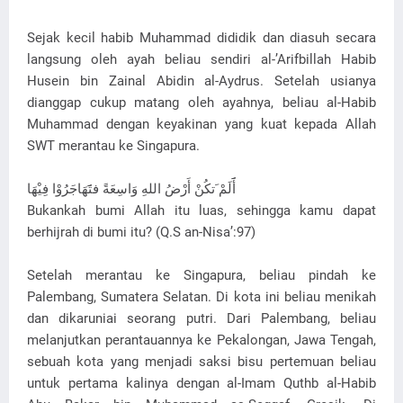
Sejak kecil habib Muhammad dididik dan diasuh secara
langsung oleh ayah beliau sendiri al-’Arifbillah Habib
Husein bin Zainal Abidin al-Aydrus. Setelah usianya
dianggap cukup matang oleh ayahnya, beliau al-Habib
Muhammad dengan keyakinan yang kuat kepada Allah
SWT merantau ke Singapura.
أَََلَمْ َتكُنْ أَرْضُ اللهِ وَاسِعَةً فتَََهَاجَرُوْا فِيْهَا
Bukankah bumi Allah itu luas, sehingga kamu dapat
berhijrah di bumi itu? (Q.S an-Nisa’:97)
Setelah merantau ke Singapura, beliau pindah ke
Palembang, Sumatera Selatan. Di kota ini beliau menikah
dan dikaruniai seorang putri. Dari Palembang, beliau
melanjutkan perantauannya ke Pekalongan, Jawa Tengah,
sebuah kota yang menjadi saksi bisu pertemuan beliau
untuk pertama kalinya dengan al-Imam Quthb al-Habib