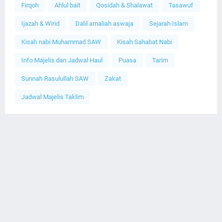
Firqoh
Ahlul bait
Qosidah & Shalawat
Tasawuf
Ijazah & Wirid
Dalil amaliah aswaja
Sejarah Islam
Kisah nabi Muhammad SAW
Kisah Sahabat Nabi
Info Majelis dan Jadwal Haul
Puasa
Tarim
Sunnah Rasulullah SAW
Zakat
Jadwal Majelis Taklim