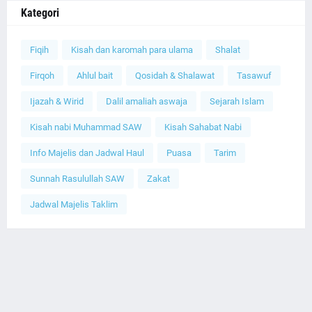
Kategori
Fiqih
Kisah dan karomah para ulama
Shalat
Firqoh
Ahlul bait
Qosidah & Shalawat
Tasawuf
Ijazah & Wirid
Dalil amaliah aswaja
Sejarah Islam
Kisah nabi Muhammad SAW
Kisah Sahabat Nabi
Info Majelis dan Jadwal Haul
Puasa
Tarim
Sunnah Rasulullah SAW
Zakat
Jadwal Majelis Taklim