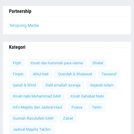
Partnership
Teropong Media
Kategori
Fiqih
Kisah dan karomah para ulama
Shalat
Firqoh
Ahlul bait
Qosidah & Shalawat
Tasawuf
Ijazah & Wirid
Dalil amaliah aswaja
Sejarah Islam
Kisah nabi Muhammad SAW
Kisah Sahabat Nabi
Info Majelis dan Jadwal Haul
Puasa
Tarim
Sunnah Rasulullah SAW
Zakat
Jadwal Majelis Taklim