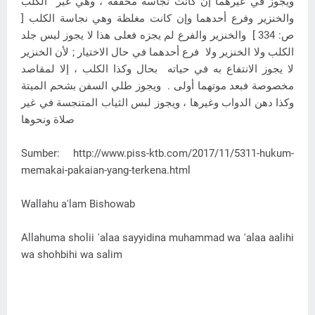
ويجوز في غيرهما إن كانت نجاسة مخففة ، وهي غير الكلب
والخنزير وفرع أحدهما وإن كانت مغلظة وهي نجاسة الكلب [
ص: 334 ] والخنزير والفرع لم يجزه فعلى هذا لا يجوز لبس جلد
الكلب ولا الخنزير ولا فرع أحدهما في حال الاختيار ; لأن الخنزير
لا يجوز الانتفاع به في حياته بحال وكذا الكلب ، إلا لمقاصد
مخصوصة فبعد موتهما أولى . ويجوز طلي السفن بشحم الميتة
وكذا دهن الدواب وغيرها ، ويجوز لبس الثياب المتنجسة في غير
صلاة ونحوها
Sumber: http://www.piss-ktb.com/2017/11/5311-hukum-
memakai-pakaian-yang-terkena.html
Wallahu a'lam Bishowab
Allahuma sholii 'alaa sayyidina muhammad wa 'alaa aalihi
wa shohbihi wa salim