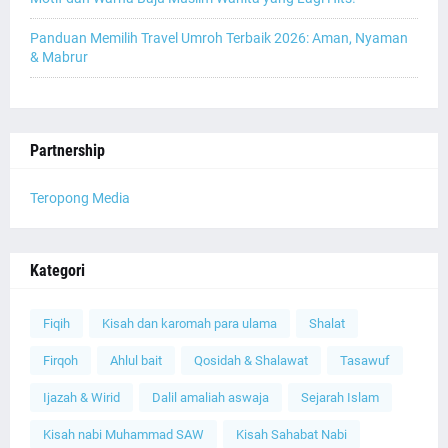
Panduan Memilih Travel Umroh Terbaik 2026: Aman, Nyaman
& Mabrur
Partnership
Teropong Media
Kategori
Fiqih
Kisah dan karomah para ulama
Shalat
Firqoh
Ahlul bait
Qosidah & Shalawat
Tasawuf
Ijazah & Wirid
Dalil amaliah aswaja
Sejarah Islam
Kisah nabi Muhammad SAW
Kisah Sahabat Nabi