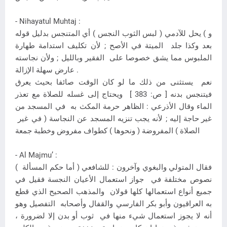
- Nihayatul Muhtaj :
و ) يحل للآدمي ( لبس الثوب النجس ) أي المتنجس بدليل قوله
بعد وكذا جلد الميتة في الأصح ; لأن تكليف استدامة طهارة
الملبوس مما يشق خصوصا على الفقير وبالليل ; ولأن نجاسته
عارض سهلة الإزالة .
نعم يستثنى من ذلك ما لو كان الوقت صائفا بحيث يعرق
فيتنجس بدنه [ ص: 383 ] ويحتاج إلى غسله للصلاة مع تعذر
الماء وقال الأذرعي : الظاهر حرمة المكث به في المسجد من
غير حاجة إليه ; لأنه يجب تنزيه المسجد عن النجاسة ( في غير
الصلاة ) المفروضة ( ونحوها ) كطواف مفروض وخطبة جمعة
- Al Majmu’ :
( أما حكم المسألة ) فقال المتولي والبغوي وآخرون : للشافعي
نصوص مختلفة في جواز استعمال الأعيان النجسة فقيل في
جميع أنواع استعمالها كلها قولان والمذهب الصحيح الذي قطع
به العراقيون وأبو بكر الفارسي والقفال وأصحابه التفصيل وهو
أنه لا يجوز استعمال شيء منها في ثوب أو بدن إلا لضرورة ،