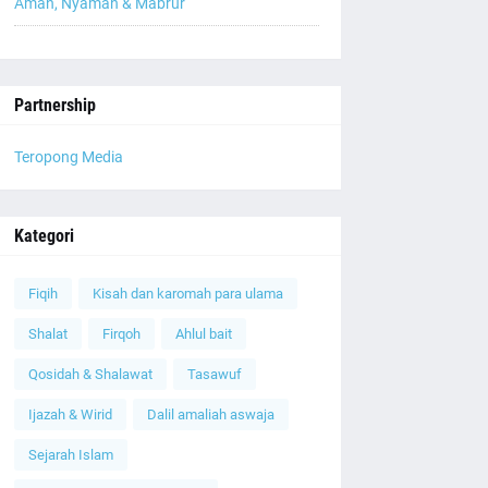
Aman, Nyaman & Mabrur
Partnership
Teropong Media
Kategori
Fiqih
Kisah dan karomah para ulama
Shalat
Firqoh
Ahlul bait
Qosidah & Shalawat
Tasawuf
Ijazah & Wirid
Dalil amaliah aswaja
Sejarah Islam