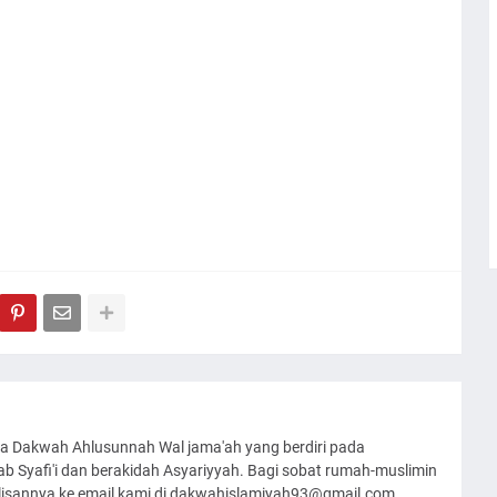
a Dakwah Ahlusunnah Wal jama'ah yang berdiri pada
 Syafi'i dan berakidah Asyariyyah. Bagi sobat rumah-muslimin
ulisannya ke email kami di dakwahislamiyah93@gmail.com