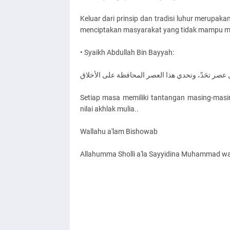
Keluar dari prinsip dan tradisi luhur merupaka
menciptakan masyarakat yang tidak mampu me
• Syaikh Abdullah Bin Bayyah:
عصر تحَدّ، وتحدي هذا العصر المحافظة على الأخلاق
Setiap masa memiliki tantangan masing-masi
nilai akhlak mulia..
Wallahu a'lam Bishowab
Allahumma Sholli a'la Sayyidina Muhammad wa 