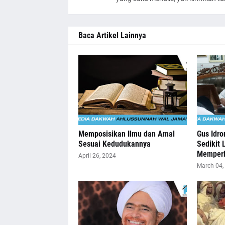
Baca Artikel Lainnya
Memposisikan Ilmu dan Amal
Gus Idro
Sesuai Kedudukannya
Sedikit 
Memperb
April 26, 2024
March 04,