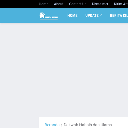
Home
About
Contact Us
Disclaimer
Kirim Art
HOME
UPDATE
BERITA IS
Beranda
Dakwah Habaib dan Ulama