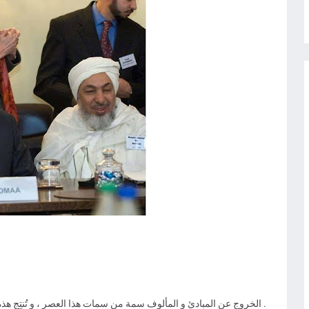
الخروج عن المبادئ و المألوف سمة من سمات هذا العصر ، و تُنتِج هذه السمة مجتمعاً غير قادر على التفاهم مع أفراد جنسه .