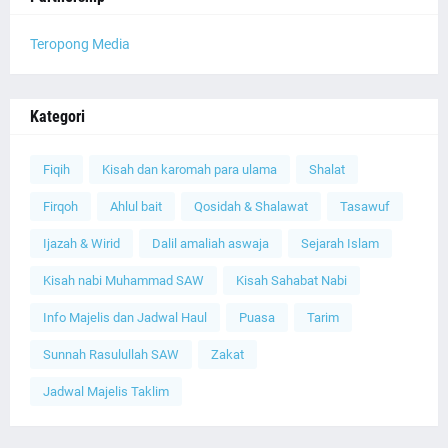
Teropong Media
Kategori
Fiqih
Kisah dan karomah para ulama
Shalat
Firqoh
Ahlul bait
Qosidah & Shalawat
Tasawuf
Ijazah & Wirid
Dalil amaliah aswaja
Sejarah Islam
Kisah nabi Muhammad SAW
Kisah Sahabat Nabi
Info Majelis dan Jadwal Haul
Puasa
Tarim
Sunnah Rasulullah SAW
Zakat
Jadwal Majelis Taklim