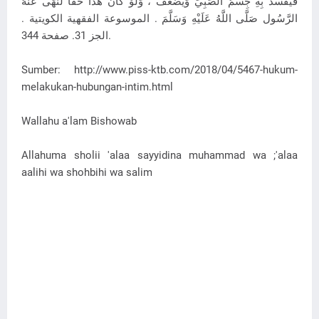
فَيَفْسُدُ بِهِ جِسْمُ الصَّبِيِّ وَيَضْعُفُ ، وَلَوْ كَانَ هَذَا حَقًّا لَنَهَى عَنْهُ
الرَّسُول صَلَّى اللَّهُ عَلَيْهِ وَسَلَّمَ . الموسوعة الفقهية الكويتية .
الجز 31. صفحة 344.
Sumber: http://www.piss-ktb.com/2018/04/5467-hukum-
melakukan-hubungan-intim.html
Wallahu a'lam Bishowab
Allahuma sholii 'alaa sayyidina muhammad wa ;'alaa
aalihi wa shohbihi wa salim