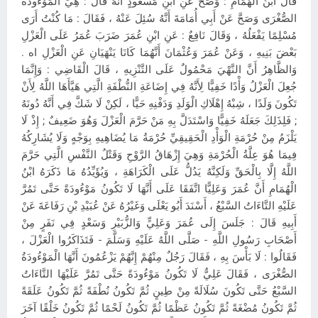
قَالَ ابْنُ الْهُمَامِ : وَصَحَّ عَنِ ابْنِ مَسْعُودٍ أَنَّهُ قَالَ : هِيَ الْمَوْءُودَةُ
الصُّغْرَى وَصَحَّ عَنْ أَبِي أُمَامَةَ أَنَّهُ سُئِلَ عَنْهُ ، فَقَالَ : مَا كُنْتُ أَرَى
مُسْلِمًا يَفْعَلُهُ ، وَقَالَ نَافِعٌ : عَنِ ابْنِ عُمَرَ ضَرَبَ عُمَرُ عَلَى الْعَزْلِ
بَعْضَ بَنِيهِ ، وَعَنْ عُمَرَ وَعُثْمَانَ أَنَّهُمَا كَانَا يَنْهَيَانِ عَنِ الْعَزْلِ اه .
وَالظَّاهِرُ أَنَّ النَّهْيَ مَحْمُولٌ عَلَى التَّنْزِيهِ ، قَالَ الْقَاضِي : وَإِنَّمَا
جُعِلَ الْعَزْلُ وَأْدًا خَفِيًّا لِأَنَّهُ فِي إِضَاعَةِ النُّطْفَةِ الَّتِي هَيَّأَهَا اللَّهُ لِأَنْ
تَكُونَ وَلَدًا ، شِبْهُ إِهْلَاكِ الْوَلَدِ وَدَفْنِهِ حَيًّا ، لَكِنْ لَا شَكَّ فِي أَنَّهُ دُونَهُ
; فَلِذَلِكَ جَعَلَهُ خَفِيًّا وَاسْتَدَلَّ بِهِ مَنْ حَرَّمَ الْعَزْلَ وَهُوَ ضَعِيفٌ ; إِذْ لَا
يَلْزَمُ مِنْ حُرْمَةِ الْوَأْدِ الْحَقِيقِيِّ حُرْمَةُ مَا يُضَاهِيهِ بِوَجْهٍ وَلَا يُشَارِكُهُ
فِيمَا هُوَ عِلَّةُ الْحُرْمَةِ وَهِيَ إِزْهَاقُ الرَّوْحِ وَقَتْلُ النَّفْسِ الَّتِي حَرَّمَ
اللَّهُ إِلَّا بِالْحَقِّ وَلَكِنَّهُ يَدُلُّ عَلَى الْكَرَاهَةِ ، وَيُؤَيِّدُهُ مَا ذَكَرَهُ ابْنُ
الْهُمَامِ أَنَّ عُمَرَ وَعَلِيًّا اتَّفَقَا عَلَى أَنَّهَا لَا تَكُونُ مَوْءُودَةً حَتَّى تَمُرَّ
عَلَيْهِ التَّاءَاتُ السَّبْعُ ، أَسْنَدَ أَبُو يَعْلَى وَغَيْرُهُ عَنْ عُبَيْدِ بْنِ رَفَاعَةَ عَنْ
أَبِيهِ قَالَ : جَلَسَ إِلَى عُمَرَ وَعَلِيٍّ وَالزُّبَيْرِ وَسَعْدٍ فِي نَفَرٍ مِنْ
أَصْحَابِ رَسُولِ اللَّهِ - صَلَّى اللَّهُ عَلَيْهِ وَسَلَّمَ - فَتَذَاكَرُوا الْعَزْلَ ،
فَقَالُوا : لَا بَأْسَ بِهِ ، فَقَالَ رَجُلٌ مِنْهُمْ إِنَّهُمْ يَزْعُمُونَ أَنَّهَا الْمَوْءُودَةُ
الصُّغْرَى ، فَقَالَ عَلِيٌّ لَا تَكُونُ مَوْءُودَةً حَتَّى تَمُرَّ عَلَيْهَا التَّاءَاتُ
السَّبْعُ حَتَّى تَكُونَ سُلَالَةً مِنْ طِينٍ ثُمَّ تَكُونُ نُطْفَةً ثُمَّ تَكُونُ عَلَقَةً
ثُمَّ تَكُونُ مُضْغَةً ثُمَّ تَكُونُ عَظْمًا ثُمَّ تَكُونُ لَحْمًا ثُمَّ تَكُونُ خَلْقًا آخَرَ