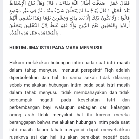
فَقَالَ عُمَرُ : صَدَقْتَ أَطَالَ اللَّهُ بَقَاءَكَ ، قَالَ وَهَلْ يُبَاحُ الْإِسْقَاطُ
بَعْدَ الْحَبَلِ ؟ قَالَ يُبَاحُ مَا لَمْ يَتَخَلَّقْ شَيْءٌ مِنْهُ ، ثُمَّ فِي غَيْرِ مَوْضِعٍ
قَالُوا : وَلَا يَكُونُ ذَلِكَ إِلَّا بَعْدَ مِائَةٍ وَعِشْرِينَ يَوْمًا وَهَذَا يَقْتَضِي أَنَّهُمْ
أَرَادُوا بِالتَّخْلِيقِ نَفْخَ الرُّوحِ وَإِلَّا فَهُوَ غَلَطٌ لِأَنَّ التَّخْلِيقَ يَتَحَقَّقُ
بِالْمُشَاهَدَةِ قَبْلَ هَذِهِ الْمُدَّةِ .
HUKUM JIMA' ISTRI PADA MASA MENYUSUI
Hukum melakukan hubungan intim pada saat istri masih
dalam tahap menyusui menurut perspektif Fiqh adalah
diperbolehkan dan hal itu sama sekali tidak dilarang
sebab melakukan hubungan intim pada saat istri masih
dalam tahab menyusui tidak membahayakan dan tidak
berdampak negatif pada kesehatan istri dan
perkembangan bayi walaupun sebagian dari kalangan
orang arab tidak menyukai hal itu karena mereka
beranggapan bahwa melakukan hubungan intim pada saat
istri masih dalam tahab menyusui dapat menyebabkan
rusaknya asi dan hal itu akan berakibat negatif pada