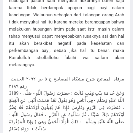
hubungan pasutri saat menyusui hukumnya boleh saja
karena tidak berdampak apapun bagi bayi dalam
kandungan. Walaupun sebagian dari kalangan orang Arab
tidak menyukai hal itu karena mereka beranggapan bahwa
melakukan hubungan intim pada saat istri masih dalam
tahap menyusui dapat menyebabkan rusaknya asi dan hal
itu akan berakibat negatif pada kesehatan dan
perkembangan bayi, sebab jika hal itu benar, maka
Rosululloh shollallohu ‘alaihi wa sallam akan
melarangnya.
مرقاة المفاتيح شرح مشكاة المصابيح ج ٥ ص ٢٠٩٢ الحديث
رقم ٣١٨٩
3189 - وَعَنْ جُدَامَةَ بِنْتِ وَهْبٍ قَالَتْ : حَضَرْتُ رَسُولَ اللَّهِ - صَلَّى
اللَّهُ عَلَيْهِ وَسَلَّمَ - فِي أُنَاسٍ وَهُوَ يَقُولُ لَقَدْ هَمَمْتُ أَنْهَى عَنِ الْغِيلَةِ
، فَنَظَرْتُ فِي الرُّومِ وَفَارِسَ فَإِذَا هُمْ يُغِيلُونَ أَوْلَادَهُمْ فَلَا يَضُرُّ
أَوْلَادَهُمْ ذَلِكَ شَيْئًا ، ثُمَّ سَأَلُوهُ عَنِ الْعَزْلِ ، فَقَالَ رَسُولُ اللَّهِ -
صَلَّى اللَّهُ عَلَيْهِ وَسَلَّمَ - : ذَلِكَ الْوَأْدُ الْخَفِيُّ وَهِيَ ( وَإِذَا الْمَوْءُودَةُ
سُئِلَتْ ) . رَوَاهُ مُسْلِمٌ .