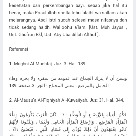
kesehatan dan perkembangan bayi. sebab jika hal itu
benar, maka Rosululloh shollallohu ‘alaihi wa sallam akan
melarangnya. Asal istri sudah selesai masa nifasnya dan
tidak sedang haidh. Walloohu a’lam. [Ust. Muh Jayus ,
Ust. Ghufron Bkl, Ust. Aby Ubaidillah Althof ].
Referensi :
1. Mughni Al-Muchtaj. Juz: 3. Hal. 139 :
ويسن أن لا يترك الجماع عند قدومه من سفره ولا يحرم وطء
الحامل والمرضع . مغني المحتاج - الجز. 3.صفحة. 139
2. Al-Mausu’a Al-Fiqhiyah Al-Kuwaiiyah. Juz: 31. Hal. 344. :
حُكْمُ الْغِيلَةِ بِالإِْرْضَاعِ أَوِ الْوَطْءِ : 7 - كَانَ الْعَرَبُ يَكْرَهُونَ وَطْءَ
الْمَرْأَةِ الْمُرْضِعِ . وَإِرْضَاعَ الْمَرْأَةِ الْحَامِل وَلَدَهَا ، وَيَتَّقُونَهُ لأَِنَّهُمْ
كَانُوا يَعْتَقِدُونَ أَنَّ ذَلِكَ يُؤَدِّي إِلَى فَسَادِ اللَّبَنِ ، فَيُصْبِحُ دَاءً ،