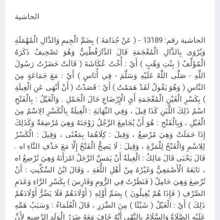
الحاشية
الحاشية رقم: 13189 - ( عَنْ جُدَامَةَ ) بِضَمِّ الْجِيمِ وَالدَّالِ الْمُهْمَلَةِ
وَيُرْوَى بِالذَّالِ الْمُعْجَمَةِ قَالَ الدَّارَقُطْنِيُّ وَهُوَ تَصْحِيفٌ ذَكَرَهُ
الْمُؤَلِّفُ ( بِنْتِ وَهْبٍ ) أَيْ : أُخْتُ عُكَاشَةَ ( قَالَتْ حَضَرْتُ رَسُولَ
اللَّهِ - صَلَّى اللَّهُ عَلَيْهِ وَسَلَّمَ - فِي أُنَاسٍ ) أَيْ : مَعَ جَمَاعَةٍ مِنَ
النَّاسِ ( وَهُوَ يَقُولُ لَقَدْ هَمَمْتُ ) أَيْ : قَصَدْتُ ( أَنْ أَنْهَى عَنِ الْغِيلَةِ
) بِكَسْرِ الْغَيْنِ الْمُعْجَمَةِ أَيِ الْإِرْضَاعِ حَالَ الْحَمْلِ . وَالْغَيْلُ : بِالْفَتْحِ
اسْمُ ذَلِكَ اللَّبَنِ كَذَا قِيلَ ، وَفِي النِّهَايَةِ : الْغِيلَةُ بِالْكَسْرِ الِاسْمُ مِنَ
الْغَيْلِ ، وَبِالْفَتْحِ : هُوَ أَنْ يُجَامِعَ الرَّجُلُ زَوْجَتَهُ وَهِيَ مُرْضِعَةٌ وَكَذَلِكَ
إِذَا حَمَلَتْ وَهِيَ مُرْضِعٌ ، وَقِيلَ : كِلَاهُمَا بِمَعْنًى ، وَقِيلَ : الْكَسْرُ
لِلِاسْمِ وَالْفَتْحُ لِلْمَرَّةِ ، وَقِيلَ : لَا يَصِحُّ الْفَتْحُ إِلَّا مَعَ حَذْفِ التَّاءِ اه .
قَالَ يَحْيَى قَالَ مَالِكٌ : الْغِيلَةُ أَنْ يَمَسَّ الرَّجَلُ امْرَأَتَهُ وَهِيَ تُرْضِعُ اه
، تَابَعَهُ الْأَصْمَعِيُّ وَغَيْرُهُ مِنْ أَهْلِ اللُّغَةِ ، وَقَالَ ابْنُ السِّكِّيتِ : أَنْ
تُرْضِعَ وَهِيَ حَامِلٌ ( فَنَظَرْتُ فِي الرُّومِ وَفَارِسَ ) بِكَسْرِ الرَّاءِ وَعَدَمِ
الصَّرْفِ ( فَإِذَا هُمْ يُغِيلُونَ ) بِضَمِّ أَوَّلِهِ ( أَوْلَادَهُمْ فَلَا يَضُرُّ أَوْلَادَهُمْ
ذَلِكَ ) أَيْ : الْغَيْلُ ( شَيْئًا ) مِنَ الضَّرَرِ ، قَالَ الْعُلَمَاءُ : وَسَبَبُ هَمِّهِ
عَلَيْهِ الصَّلَاةُ وَالسَّلَامُ بِالنَّهْيِ أَنَّهُ خَافَ مَعَهُ ضَرَرُ الْوَلَدِ الرَّضِيعِ لِأَنَّ