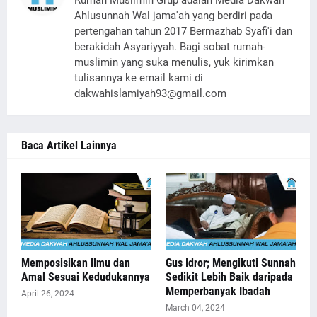
Rumah Muslimin Grup adalah Media Dakwah
Ahlusunnah Wal jama'ah yang berdiri pada
pertengahan tahun 2017 Bermazhab Syafi'i dan
berakidah Asyariyyah. Bagi sobat rumah-
muslimin yang suka menulis, yuk kirimkan
tulisannya ke email kami di
dakwahislamiyah93@gmail.com
Baca Artikel Lainnya
Memposisikan Ilmu dan
Gus Idror; Mengikuti Sunnah
Amal Sesuai Kedudukannya
Sedikit Lebih Baik daripada
Memperbanyak Ibadah
April 26, 2024
March 04, 2024