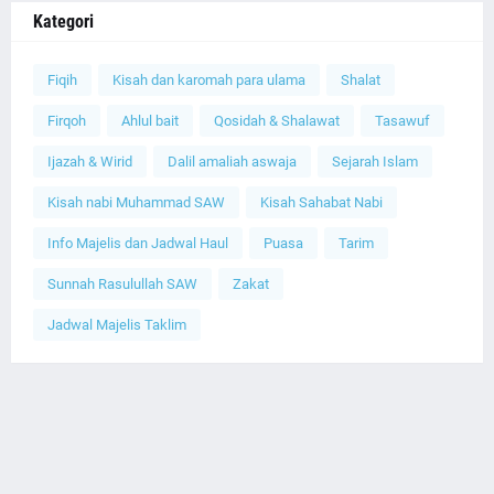
Kategori
Fiqih
Kisah dan karomah para ulama
Shalat
Firqoh
Ahlul bait
Qosidah & Shalawat
Tasawuf
Ijazah & Wirid
Dalil amaliah aswaja
Sejarah Islam
Kisah nabi Muhammad SAW
Kisah Sahabat Nabi
Info Majelis dan Jadwal Haul
Puasa
Tarim
Sunnah Rasulullah SAW
Zakat
Jadwal Majelis Taklim