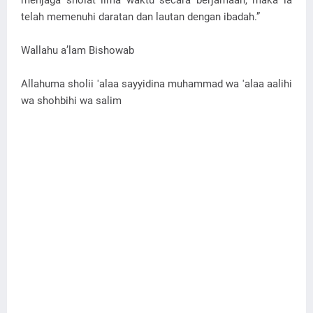
menjaga sholat lima waktu secara berjamaah, maka ia
telah memenuhi daratan dan lautan dengan ibadah.”
Wallahu a’lam Bishowab
Allahuma sholii 'alaa sayyidina muhammad wa 'alaa aalihi
wa shohbihi wa salim