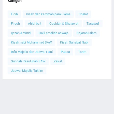
Kategori
Fiqih
Kisah dan karomah para ulama
Shalat
Firqoh
Ahlul bait
Qosidah & Shalawat
Tasawuf
Ijazah & Wirid
Dalil amaliah aswaja
Sejarah Islam
Kisah nabi Muhammad SAW
Kisah Sahabat Nabi
Info Majelis dan Jadwal Haul
Puasa
Tarim
Sunnah Rasulullah SAW
Zakat
Jadwal Majelis Taklim