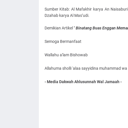
Sumber Kitab: Al Mafakhir karya An Naisaburi.
Dzahab karya Al Mas’udi.
Demikian Artikel "
Binatang Buas Enggan Meman
Semoga Bermanfaat
Wallahu a'lam Bishowab
Allahuma sholli 'alaa sayyidina muhammad wa '
- Media Dakwah Ahlusunnah Wal Jamaah -