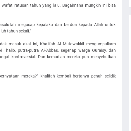
h wafat ratusan tahun yang lalu. Bagaimana mungkin ini bisa
asulullah megusap kepalaku dan berdoa kepada Allah untuk
h tahun sekali.”
dak masuk akal ini, Khalifah Al Mutawakkil mengumpulkam
i Thalib, putra-putra Al-‘Abbas, segenap warga Quraisy, dan
angat kontroversial. Dan kemudian mereka pun menyebutkan
nyataan mereka?” khalifah kembali bertanya penuh selidik