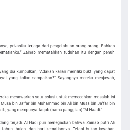
hnya, privasiku terjaga dari pengetahuan orang-orang. Bahkan
kematianku.” Zainab mematahkan tuduhan itu dengan penuh
ang dia kumpulkan, “Adakah kalian memiliki bukti yang dapat
wayat yang kalian sampaikan?” Sayangnya mereka menjawab,
reka menawarkan satu solusi untuk memecahkan masalah ini
usa bin Ja’far bin Muhammad bin Ali bin Musa bin Ja’far bin
halib, yang mempunyai laqob (nama panggilan) “Al-Haadi.”
ang terjadi, Al Hadi pun menegaskan bahwa Zainab putri Ali
tahun, bulan, dan hari kematiannya. Tetapi bukan jawaban