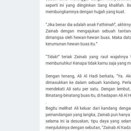
seperti ini yang diinginkan Sang khalifah. 
membungkamnya dengan hujjah yang kuat.
“Jika benar dia adalah anak Fathimah”, akhirn
Zainab dengan mengajukan sebuah tantang
dimangsa oleh hewan-hewan buas. Maka data
kerumunan hewan buas itu.”
“Tidak!” teriak Zainab yang raut wajahnya 
membunuhku! Kenapa tidak kamu saja yang me
Dengan tenang, Ali Al Hadi berkata, “Ya. A
dimasukkan ke dalam sebuah kandang. Perla
mendekati Ali satu per satu. Dengan lembut
Binatang-binatang buas itu, di hadapan Ali Al H
.
Begitu melihat Ali keluar dari kandang deng
pemandangan yang langka, Zainab pun hanya t
selama ini ia desuskan, tipu daya yang sela
menjulukinya dengan sebutan, “Zainab Al Kadz