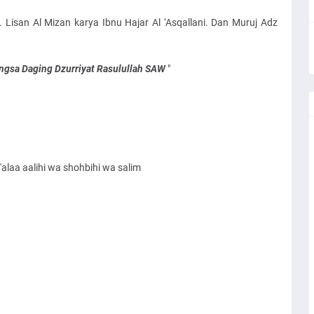
 Lisan Al Mizan karya Ibnu Hajar Al ‘Asqallani. Dan Muruj Adz
gsa Daging Dzurriyat Rasulullah SAW
"
alaa aalihi wa shohbihi wa salim