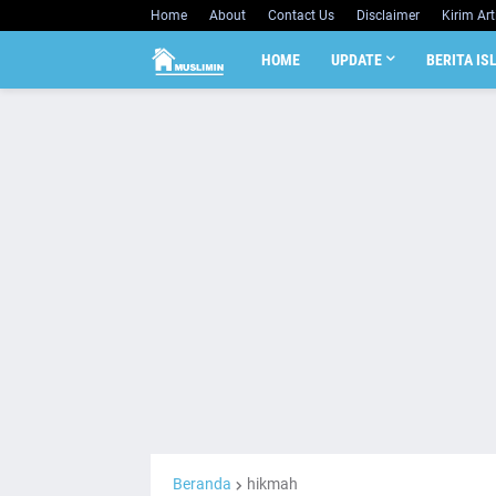
Home
About
Contact Us
Disclaimer
Kirim Art
HOME
UPDATE
BERITA IS
Beranda
hikmah