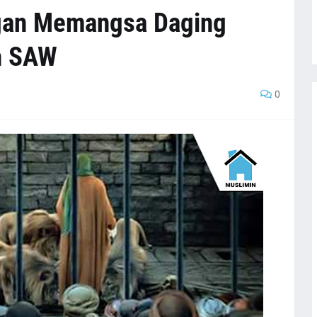
gan Memangsa Daging
ah SAW
0