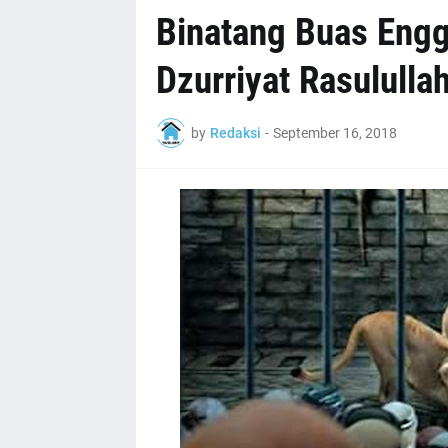
Binatang Buas Eng
Dzurriyat Rasulull
by
Redaksi
-
September 16, 2018