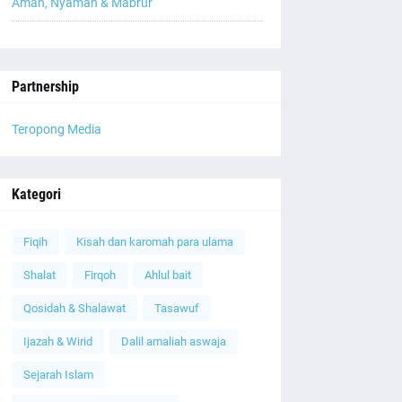
Aman, Nyaman & Mabrur
Partnership
Teropong Media
Kategori
Fiqih
Kisah dan karomah para ulama
Shalat
Firqoh
Ahlul bait
Qosidah & Shalawat
Tasawuf
Ijazah & Wirid
Dalil amaliah aswaja
Sejarah Islam