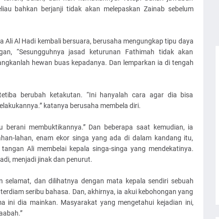
Beliau bahkan berjanji tidak akan melepaskan Zainab sebelum
ya Ali Al Hadi kembali bersuara, berusaha mengungkap tipu daya
an, “Sesungguhnya jasad keturunan Fathimah tidak akan
ngkanlah hewan buas kepadanya. Dan lemparkan ia di tengah
tetiba berubah ketakutan. “Ini hanyalah cara agar dia bisa
lakukannya.” katanya berusaha membela diri.
ku berani membuktikannya.” Dan beberapa saat kemudian, ia
han-lahan, enam ekor singa yang ada di dalam kandang itu,
, tangan Ali membelai kepala singa-singa yang mendekatinya.
adi, menjadi jinak dan penurut.
an selamat, dan dilihatnya dengan mata kepala sendiri sebuah
erdiam seribu bahasa. Dan, akhirnya, ia akui kebohongan yang
ma ini dia mainkan. Masyarakat yang mengetahui kejadian ini,
aabah.”