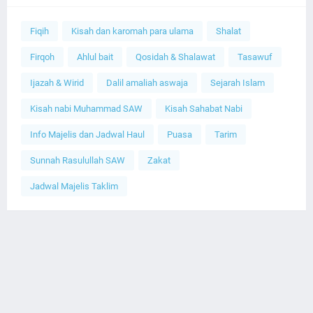
Fiqih
Kisah dan karomah para ulama
Shalat
Firqoh
Ahlul bait
Qosidah & Shalawat
Tasawuf
Ijazah & Wirid
Dalil amaliah aswaja
Sejarah Islam
Kisah nabi Muhammad SAW
Kisah Sahabat Nabi
Info Majelis dan Jadwal Haul
Puasa
Tarim
Sunnah Rasulullah SAW
Zakat
Jadwal Majelis Taklim