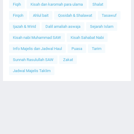
Fiqih
Kisah dan karomah para ulama
Shalat
Firqoh
Ahlul bait
Qosidah & Shalawat
Tasawuf
Ijazah & Wirid
Dalil amaliah aswaja
Sejarah Islam
Kisah nabi Muhammad SAW
Kisah Sahabat Nabi
Info Majelis dan Jadwal Haul
Puasa
Tarim
Sunnah Rasulullah SAW
Zakat
Jadwal Majelis Taklim