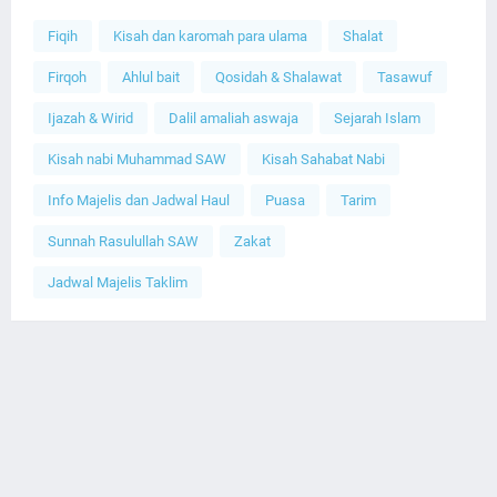
Fiqih
Kisah dan karomah para ulama
Shalat
Firqoh
Ahlul bait
Qosidah & Shalawat
Tasawuf
Ijazah & Wirid
Dalil amaliah aswaja
Sejarah Islam
Kisah nabi Muhammad SAW
Kisah Sahabat Nabi
Info Majelis dan Jadwal Haul
Puasa
Tarim
Sunnah Rasulullah SAW
Zakat
Jadwal Majelis Taklim