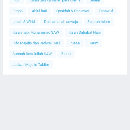
Fiqih
Kisah dan karomah para ulama
Shalat
Firqoh
Ahlul bait
Qosidah & Shalawat
Tasawuf
Ijazah & Wirid
Dalil amaliah aswaja
Sejarah Islam
Kisah nabi Muhammad SAW
Kisah Sahabat Nabi
Info Majelis dan Jadwal Haul
Puasa
Tarim
Sunnah Rasulullah SAW
Zakat
Jadwal Majelis Taklim