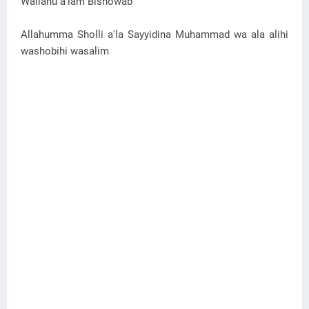
Wallahu a'lam Bishowab
Allahumma Sholli a'la Sayyidina Muhammad wa ala alihi
washobihi wasalim