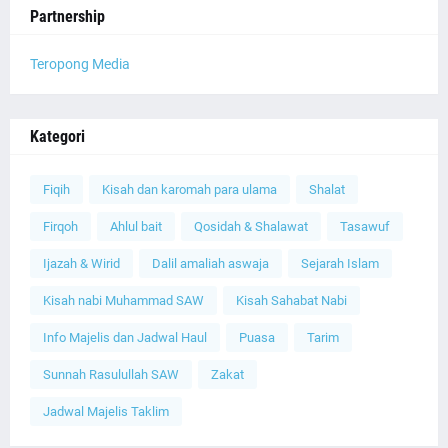
Partnership
Teropong Media
Kategori
Fiqih
Kisah dan karomah para ulama
Shalat
Firqoh
Ahlul bait
Qosidah & Shalawat
Tasawuf
Ijazah & Wirid
Dalil amaliah aswaja
Sejarah Islam
Kisah nabi Muhammad SAW
Kisah Sahabat Nabi
Info Majelis dan Jadwal Haul
Puasa
Tarim
Sunnah Rasulullah SAW
Zakat
Jadwal Majelis Taklim