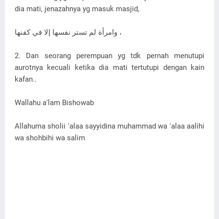
dia mati, jenazahnya yg masuk masjid,
وامرأة لم تستر نفسها إلا في كفنها ،
2. Dan seorang perempuan yg tdk pernah menutupi
aurotnya kecuali ketika dia mati tertutupi dengan kain
kafan..
Wallahu a'lam Bishowab
Allahuma sholii 'alaa sayyidina muhammad wa 'alaa aalihi
wa shohbihi wa salim