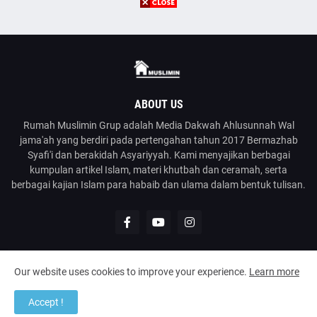
ABOUT US
Rumah Muslimin Grup adalah Media Dakwah Ahlusunnah Wal
jama'ah yang berdiri pada pertengahan tahun 2017 Bermazhab
Syafi'i dan berakidah Asyariyyah. Kami menyajikan berbagai
kumpulan artikel Islam, materi khutbah dan ceramah, serta
berbagai kajian Islam para habaib dan ulama dalam bentuk tulisan.
Our website uses cookies to improve your experience.
Learn more
@2023
Rumah Muslimin
| Media Dakwah Ahlusunnah Wal Jama'ah
Accept !
Home
About
Contact Us
Disclaimer
Kirim Tulisan