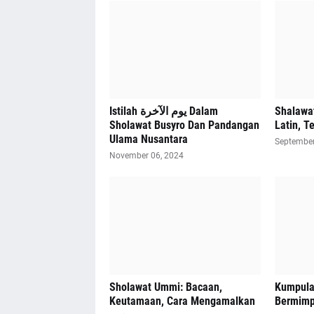
Istilah يوم الآخرة Dalam
Shalawat
Sholawat Busyro Dan Pandangan
Latin, T
Ulama Nusantara
September
November 06, 2024
Sholawat Ummi: Bacaan,
Kumpula
Keutamaan, Cara Mengamalkan
Bermimp