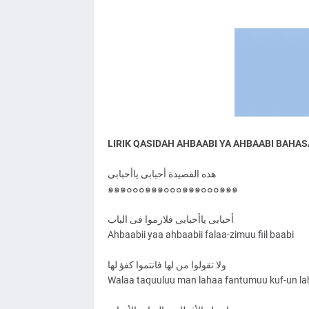
LIRIK QASIDAH AHBAABI YA AHBAABI BAHAS
هذه القصيدة أحبابی ياأحبابی
๑๑๑๐๐๐๑๑๑๐๐๐๑๑๑๐๐๐๑๑๑
أحبابی ياأحبابی فلازموا فی الباب
Ahbaabii yaa ahbaabii falaa-zimuu fiil baabi
ولا تقولوا من لها فانتموا کفؤ لها
Walaa taquuluu man lahaa fantumuu kuf-un l