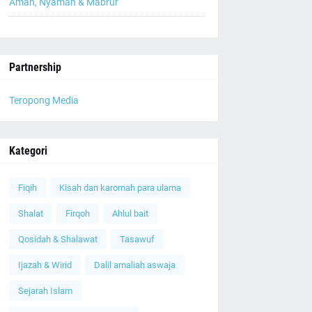
Aman, Nyaman & Mabrur
Partnership
Teropong Media
Kategori
Fiqih
Kisah dan karomah para ulama
Shalat
Firqoh
Ahlul bait
Qosidah & Shalawat
Tasawuf
Ijazah & Wirid
Dalil amaliah aswaja
Sejarah Islam