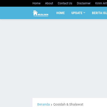
Home
About
Contact Us
Disclaimer
Kirim Art
HOME
UPDATE
BERITA IS
Beranda
Qosidah & Shalawat