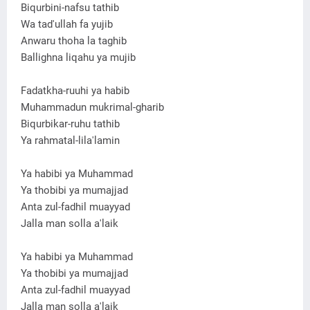
Biqurbini-nafsu tathib
Wa tad'ullah fa yujib
Anwaru thoha la taghib
Ballighna liqahu ya mujib
Fadatkha-ruuhi ya habib
Muhammadun mukrimal-gharib
Biqurbikar-ruhu tathib
Ya rahmatal-lila'lamin
Ya habibi ya Muhammad
Ya thobibi ya mumajjad
Anta zul-fadhil muayyad
Jalla man solla a'laik
Ya habibi ya Muhammad
Ya thobibi ya mumajjad
Anta zul-fadhil muayyad
Jalla man solla a'laik