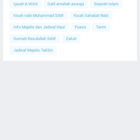
Ijazah & Wirid
Dalil amaliah aswaja
Sejarah Islam
Kisah nabi Muhammad SAW
Kisah Sahabat Nabi
Info Majelis dan Jadwal Haul
Puasa
Tarim
Sunnah Rasulullah SAW
Zakat
Jadwal Majelis Taklim