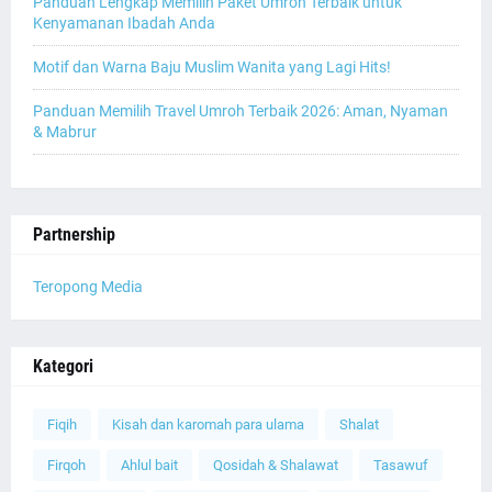
Panduan Lengkap Memilih Paket Umroh Terbaik untuk
Kenyamanan Ibadah Anda
Motif dan Warna Baju Muslim Wanita yang Lagi Hits!
Panduan Memilih Travel Umroh Terbaik 2026: Aman, Nyaman
& Mabrur
Partnership
Teropong Media
Kategori
Fiqih
Kisah dan karomah para ulama
Shalat
Firqoh
Ahlul bait
Qosidah & Shalawat
Tasawuf