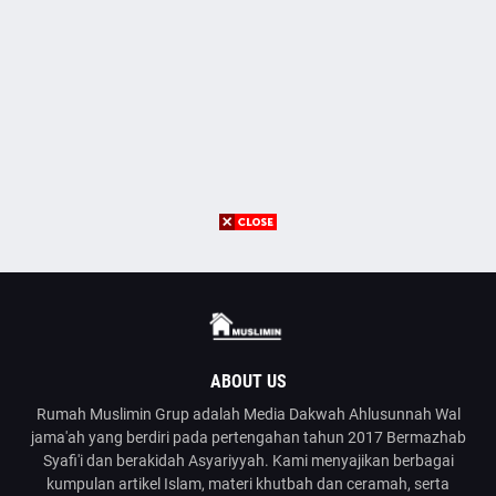
ABOUT US
Rumah Muslimin Grup adalah Media Dakwah Ahlusunnah Wal
jama'ah yang berdiri pada pertengahan tahun 2017 Bermazhab
Syafi'i dan berakidah Asyariyyah. Kami menyajikan berbagai
kumpulan artikel Islam, materi khutbah dan ceramah, serta