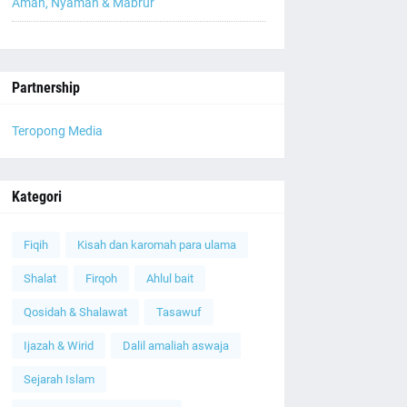
Aman, Nyaman & Mabrur
Partnership
Teropong Media
Kategori
Fiqih
Kisah dan karomah para ulama
Shalat
Firqoh
Ahlul bait
Qosidah & Shalawat
Tasawuf
Ijazah & Wirid
Dalil amaliah aswaja
Sejarah Islam