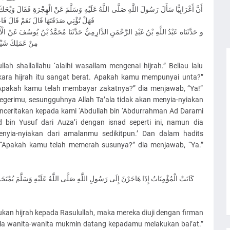
نْ الْهِجْرَةِ فَقَالَ وَيْحَكَ إِنَّ شَأْنَ الْهِجْرَةِ لَشَدِيدٌ فَهَلْ لَكَ مِنْ إِبِلٍ قَالَ نَعَمْ قَالَ
فَإِنَّ اللَّهَ لَنْ يَتِرَكَ مِنْ عَمَلِكَ شَيْئًا
دُ بْنُ يُوسُفَ عَنْ الْأَوْزَاعِيِّ بِهَذَا الْإِسْنَادِ مِثْلَهُ غَيْرَ أَنَّهُ قَالَ إِنَّ اللَّهَ لَنْ يَتِرَكَ
رْدِهَا قَالَ نَعَمْ
ah shallallahu ‘alaihi wasallam mengenai hijrah.” Beliau lalu
ara hijrah itu sangat berat. Apakah kamu mempunyai unta?”
 “Apakah kamu telah membayar zakatnya?” dia menjawab, “Ya!”
negerimu, sesungguhnya Allah Ta’ala tidak akan menyia-nyiakan
enceritakan kepada kami ‘Abdullah bin ‘Abdurrahman Ad Darami
in Yusuf dari Auza’i dengan isnad seperti ini, namun dia
nyia-nyiakan dari amalanmu sedikitpun.’ Dan dalam hadits
: “Apakah kamu telah memerah susunya?” dia menjawab, “Ya.”
 وَسَلَّمَ يُمْتَحَنَّ بِقَوْلِ اللَّهِ { يَا أَيُّهَا النَّبِيُّ إِذَا جَاءَكَ الْمُؤْمِنَاتُ يُبَايِعْنَكَ }
an hijrah kepada Rasulullah, maka mereka diuji dengan firman
ila wanita-wanita mukmin datang kepadamu melakukan bai’at.”