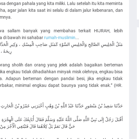
dengan pahala yang kita miliki. Lalu setelah itu kita meminta
agar jalan kita saat ini selalu di dalam jalur kebenaran, dan
lumnya.
ihi wa sallam banyak yang membahas terkait HIJRAH, lebih
ya di bawah ini sahabar
rumah-muslimin
...
ِسْكِ ، وَكِيرِ الْحَدَّادِ ، لاَ يَعْدَمُكَ مِنْ صَاحِبِ الْمِسْكِ إِمَّا تَشْتَرِيهِ ، أَوْ تَجِدُ
ًا خَبِيثَةً
rang sholih dan orang yang jelek adalah bagaikan berteman
ika engkau tidak dihadiahkan minyak misk olehnya, engkau bisa
a. Adapun berteman dengan pandai besi, jika engkau tidak
bakar, minimal engkau dapat baunya yang tidak enak.” (HR.
َنِي عَمْرُو بْنُ الْحَارِثِ عَنْ يَزِيدَ بْنِ أَبِي حَبِيبٍ أَنَّ نَاعِمًا مَوْلَى أُمِّ سَلَمَةَ حَدَّثَهُ
ُبَايِعُكَ عَلَى الْهِجْرَةِ وَالْجِهَادِ أَبْتَغِي الْأَجْرَ مِنْ اللَّهِ قَالَ فَهَلْ مِنْ وَالِدَيْكَ أَحَدٌ
َ نَعَمْ قَالَ فَارْجِعْ إِلَى وَالِدَيْكَ فَأَحْسِنْ صُحْبَتَهُمَا