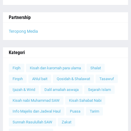
Partnership
Teropong Media
Kategori
Fiqih
Kisah dan karomah para ulama
Shalat
Firqoh
Ahlul bait
Qosidah & Shalawat
Tasawuf
Ijazah & Wirid
Dalil amaliah aswaja
Sejarah Islam
Kisah nabi Muhammad SAW
Kisah Sahabat Nabi
Info Majelis dan Jadwal Haul
Puasa
Tarim
Sunnah Rasulullah SAW
Zakat