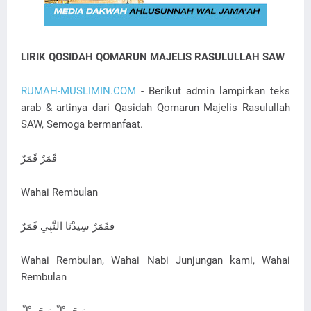
LIRIK QOSIDAH QOMARUN MAJELIS RASULULLAH SAW
RUMAH-MUSLIMIN.COM
- Berikut admin lampirkan teks
arab & artinya dari Qasidah Qomarun Majelis Rasulullah
SAW, Semoga bermanfaat.
قَمَرٌ قَمَرٌ
Wahai Rembulan
فقَمَرٌ سِيدْنَا النَّبِي قَمَرٌ
Wahai Rembulan, Wahai Nabi Junjungan kami, Wahai
Rembulan