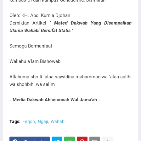
kampus UI dan kampus Gunadarma. bismillah
Oleh: KH. Abdi Kurnia Djohan
Demikian Artikel "
Materi Dakwah Yang Disampaikan
Ulama Wahabi Bersifat Statis
"
Semoga Bermanfaat
Wallahu a'lam Bishowab
Allahuma sholli 'alaa sayyidina muhammad wa 'alaa aalihi
wa shohbihi wa salim
- Media Dakwah Ahlusunnah Wal Jama'ah -
Tags:
Firqoh
Ngaji
Wahabi