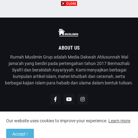
ABOUT US
Rumah Muslimin Grup adalah Media Dakwah Ahlusunnah Wal
jama'ah yang berdiri pada pertengahan tahun 2017 Bermazhab
Syafi'i dan berakidah Asyariyyah. Kami menyajikan berbagai
kumpulan artikel Islam, materi khutbah dan ceramah, serta
berbagai kajian Islam para habaib dan ulama dalam bentuk tulisan.
Our website uses cookies to improve your experience.
Learn more
@2023
Rumah Muslimin
| Media Dakwah Ahlusunnah Wal Jama'ah
Accept !
Home
About
Contact Us
Disclaimer
Kirim Tulisan