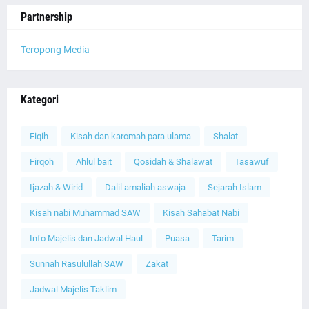
Partnership
Teropong Media
Kategori
Fiqih
Kisah dan karomah para ulama
Shalat
Firqoh
Ahlul bait
Qosidah & Shalawat
Tasawuf
Ijazah & Wirid
Dalil amaliah aswaja
Sejarah Islam
Kisah nabi Muhammad SAW
Kisah Sahabat Nabi
Info Majelis dan Jadwal Haul
Puasa
Tarim
Sunnah Rasulullah SAW
Zakat
Jadwal Majelis Taklim