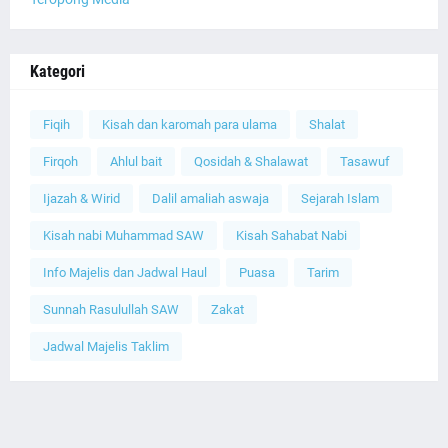
Kategori
Fiqih
Kisah dan karomah para ulama
Shalat
Firqoh
Ahlul bait
Qosidah & Shalawat
Tasawuf
Ijazah & Wirid
Dalil amaliah aswaja
Sejarah Islam
Kisah nabi Muhammad SAW
Kisah Sahabat Nabi
Info Majelis dan Jadwal Haul
Puasa
Tarim
Sunnah Rasulullah SAW
Zakat
Jadwal Majelis Taklim