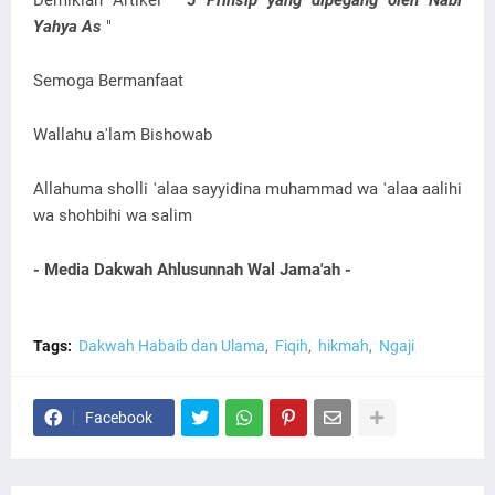
Demikian Artikel "
5 Prinsip yang dipegang oleh Nabi
Yahya As
"
Semoga Bermanfaat
Wallahu a'lam Bishowab
Allahuma sholli 'alaa sayyidina muhammad wa 'alaa aalihi
wa shohbihi wa salim
- Media Dakwah Ahlusunnah Wal Jama'ah -
Tags:
Dakwah Habaib dan Ulama
Fiqih
hikmah
Ngaji
Facebook