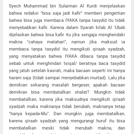
Syech Muhammad bin Sulaiman Al Kurdi menjelaskan
bahwa redaksi "bisa saja jadi kafir" memberi pengertian
bahwa bisa juga membaca IYAKA tanpa tasydid itu tidak
menyebabkan kafir. Karena dalam Syarah kitab Al 'Ubab
dijelaskan bahwa bisa kafir itu jika sengaja menghendaki
makna "cahaya matahari", namun jika maksud ia
membaca tanpa tasydid itu mengikuti qiraah syadzah,
yang menyatakan bahwa IYAKA dibaca tanpa tasydid
sebab untuk menghindari tsiqal/ beratnya baca tasydid
yang jatuh setelah kasrah, maka bacaan seperti ini hanya
haram saja (tidak sampai menyebabkan murtad). Lalu jika
demikian sekarang masalah bergeser, apakah bacaan
demikian bisa membatalkan shalat?. Mungkin tidak
membatalkan, karena jika maksudnya mengikuti qiraah
syadzah maka maknanya tidak berubah, maknanya tetap
"hanya kepada-Mu". Dan mungkin juga membatalkan,
karena qiraah syadzah yang mengurangi huruf itu bisa
membatalkan meski tidak merubah makna, dan