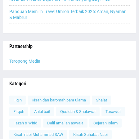
Panduan Memilih Travel Umroh Terbaik 2026: Aman, Nyaman
& Mabrur
Partnership
Teropong Media
Kategori
Fiqih
Kisah dan karomah para ulama
Shalat
Firqoh
Ahlul bait
Qosidah & Shalawat
Tasawuf
Ijazah & Wirid
Dalil amaliah aswaja
Sejarah Islam
Kisah nabi Muhammad SAW
Kisah Sahabat Nabi