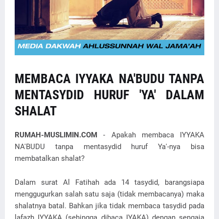
MEMBACA IYYAKA NA'BUDU TANPA
MENTASYDID HURUF 'YA' DALAM
SHALAT
RUMAH-MUSLIMIN.COM
- Apakah membaca IYYAKA
NA'BUDU tanpa mentasydid huruf Ya'-nya bisa
membatalkan shalat?
Dalam surat Al Fatihah ada 14 tasydid, barangsiapa
menggugurkan salah satu saja (tidak membacanya) maka
shalatnya batal. Bahkan jika tidak membaca tasydid pada
lafazh IYYAKA (sehingga dibaca IYAKA) dengan sengaja