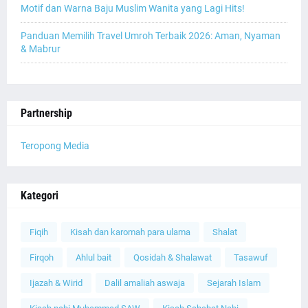
Motif dan Warna Baju Muslim Wanita yang Lagi Hits!
Panduan Memilih Travel Umroh Terbaik 2026: Aman, Nyaman
& Mabrur
Partnership
Teropong Media
Kategori
Fiqih
Kisah dan karomah para ulama
Shalat
Firqoh
Ahlul bait
Qosidah & Shalawat
Tasawuf
Ijazah & Wirid
Dalil amaliah aswaja
Sejarah Islam