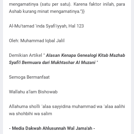
mengamatinya (satu per satu). Karena faktor inilah, para
Ashab kurang minat mengamatinya."}}
Al-Mu'tamad 'inda Syafi'iyyah, Hal 123
Oleh: Muhammad Iqbal Jalil
Demikian Artikel "
Alasan Kenapa Genealogi Kitab Mazhab
Syafi'i Bermuara dari Mukhtashar Al Muzani
"
Semoga Bermanfaat
Wallahu a'lam Bishowab
Allahuma sholli 'alaa sayyidina muhammad wa 'alaa aalihi
wa shohbihi wa salim
- Media Dakwah Ahlusunnah Wal Jama'ah -