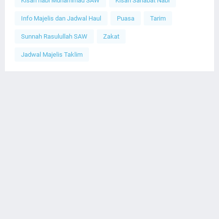
Kisah nabi Muhammad SAW
Kisah Sahabat Nabi
Info Majelis dan Jadwal Haul
Puasa
Tarim
Sunnah Rasulullah SAW
Zakat
Jadwal Majelis Taklim