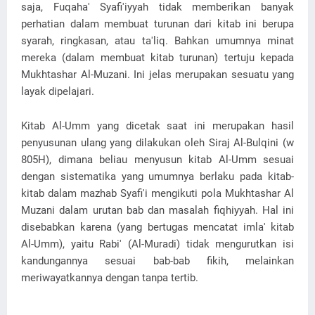
saja, Fuqaha' Syafi'iyyah tidak memberikan banyak
perhatian dalam membuat turunan dari kitab ini berupa
syarah, ringkasan, atau ta'liq. Bahkan umumnya minat
mereka (dalam membuat kitab turunan) tertuju kepada
Mukhtashar Al-Muzani. Ini jelas merupakan sesuatu yang
layak dipelajari.
Kitab Al-Umm yang dicetak saat ini merupakan hasil
penyusunan ulang yang dilakukan oleh Siraj Al-Bulqini (w
805H), dimana beliau menyusun kitab Al-Umm sesuai
dengan sistematika yang umumnya berlaku pada kitab-
kitab dalam mazhab Syafi'i mengikuti pola Mukhtashar Al
Muzani dalam urutan bab dan masalah fiqhiyyah. Hal ini
disebabkan karena (yang bertugas mencatat imla' kitab
Al-Umm), yaitu Rabi' (Al-Muradi) tidak mengurutkan isi
kandungannya sesuai bab-bab fikih, melainkan
meriwayatkannya dengan tanpa tertib.