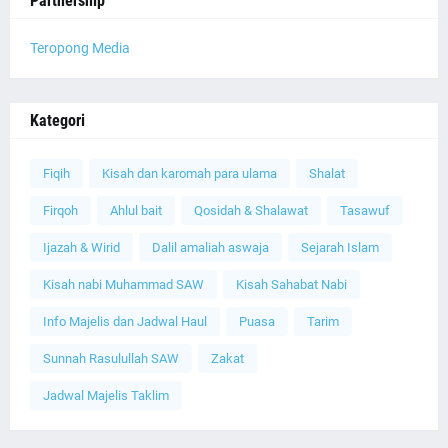
Partnership
Teropong Media
Kategori
Fiqih
Kisah dan karomah para ulama
Shalat
Firqoh
Ahlul bait
Qosidah & Shalawat
Tasawuf
Ijazah & Wirid
Dalil amaliah aswaja
Sejarah Islam
Kisah nabi Muhammad SAW
Kisah Sahabat Nabi
Info Majelis dan Jadwal Haul
Puasa
Tarim
Sunnah Rasulullah SAW
Zakat
Jadwal Majelis Taklim