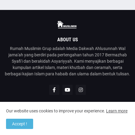
ABOUT US
Rumah Muslimin Grup adalah Media Dakwah Ahlusunnah Wal
jama'ah yang berdiri pada pertengahan tahun 2017 Bermazhab
Syafi'i dan berakidah Asyariyyah. Kami menyajikan berbagai
kumpulan artikel Islam, materi khutbah dan ceramah, serta
berbagai kajian Islam para habaib dan ulama dalam bentuk tulisan.
Our website uses cookies to improve your experience.
Learn more
@2023
Rumah Muslimin
| Media Dakwah Ahlusunnah Wal Jama'ah
Accept !
Home
About
Contact Us
Disclaimer
Kirim Tulisan