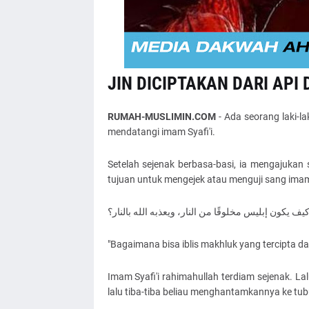
JIN DICIPTAKAN DARI API
RUMAH-MUSLIMIN.COM
- Ada seorang laki-l
mendatangi imam Syafi'i.
Setelah sejenak berbasa-basi, ia mengajukan
tujuan untuk mengejek atau menguji sang im
"Bagaimana bisa iblis makhluk yang tercipta da
Imam Syafi'i rahimahullah terdiam sejenak. L
lalu tiba-tiba beliau menghantamkannya ke tub