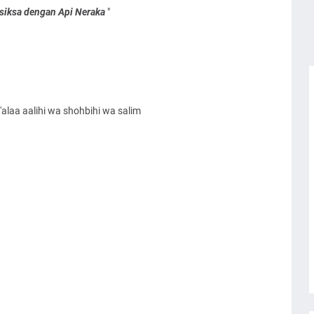
disiksa dengan Api Neraka
"
alaa aalihi wa shohbihi wa salim