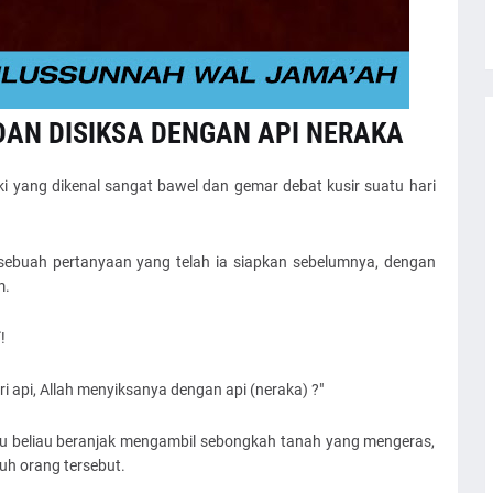
 DAN DISIKSA DENGAN API NERAKA
aki yang dikenal sangat bawel dan gemar debat kusir suatu hari
 sebuah pertanyaan yang telah ia siapkan sebelumnya, dengan
am.
كيف يكون إبليس مخلوقًا من النار، ويعذبه الله بالنار؟!
ri api, Allah menyiksanya dengan api (neraka) ?"
alu beliau beranjak mengambil sebongkah tanah yang mengeras,
uh orang tersebut.