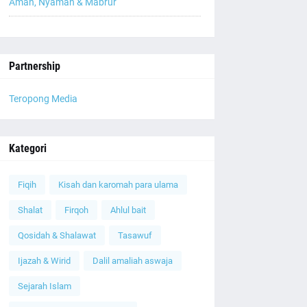
Aman, Nyaman & Mabrur
Partnership
Teropong Media
Kategori
Fiqih
Kisah dan karomah para ulama
Shalat
Firqoh
Ahlul bait
Qosidah & Shalawat
Tasawuf
Ijazah & Wirid
Dalil amaliah aswaja
Sejarah Islam