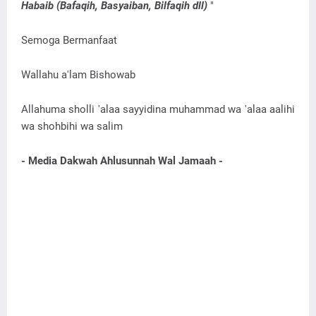
Habaib (Bafaqih, Basyaiban, Bilfaqih dll)
"
Semoga Bermanfaat
Wallahu a'lam Bishowab
Allahuma sholli 'alaa sayyidina muhammad wa 'alaa aalihi
wa shohbihi wa salim
- Media Dakwah Ahlusunnah Wal Jamaah -