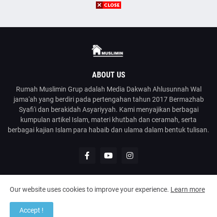
ABOUT US
Rumah Muslimin Grup adalah Media Dakwah Ahlusunnah Wal
jama'ah yang berdiri pada pertengahan tahun 2017 Bermazhab
Syafi'i dan berakidah Asyariyyah. Kami menyajikan berbagai
kumpulan artikel Islam, materi khutbah dan ceramah, serta
berbagai kajian Islam para habaib dan ulama dalam bentuk tulisan.
Our website uses cookies to improve your experience.
Learn more
@2023
Rumah Muslimin
| Media Dakwah Ahlusunnah Wal Jama'ah
Accept !
Home
About
Contact Us
Disclaimer
Kirim Tulisan