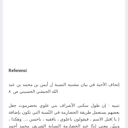
Referensi
إتحاف الأحبة في بيان مشتبه النسبة ل أيمن بن محمد بن عبد
الله الحبشي الحسيني ص ٨
تنبيه : إن طول سكنى الأشراف بني علوي بحضرموت جعل
بعضهم يستعمل طريقة الحضارمة في النّسبة التي تكون بإضافة
( با )قبل الاسم ، فيقولون باعلوي ، بافقيه ، باحسن ،... وهكذا ،
ويبيّن معنى (با) عند الحضارمة النسابة الشريف محمد أحمد