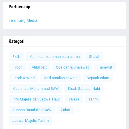
Partnership
Teropong Media
Kategori
Fiqih
Kisah dan karomah para ulama
Shalat
Firqoh
Ahlul bait
Qosidah & Shalawat
Tasawuf
Ijazah & Wirid
Dalil amaliah aswaja
Sejarah Islam
Kisah nabi Muhammad SAW
Kisah Sahabat Nabi
Info Majelis dan Jadwal Haul
Puasa
Tarim
Sunnah Rasulullah SAW
Zakat
Jadwal Majelis Taklim