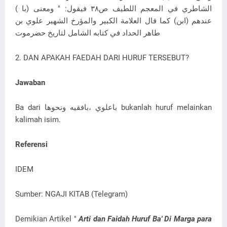
الشاطري في المعجم اللطيف ص٣٨ فيقول: " ومعنى (با )
عندهم (ابن) كما قال العلامة الكبير والمؤرخ الشهير علوي بن
طاهر الحداد في كتابه الشامل لتاريخ حضرموت
2. DAN APAKAH FAEDAH DARI HURUF TERSEBUT?
Jawaban
Ba dari باعلوي ،بافقيه ونحوها bukanlah huruf melainkan
kalimah isim.
Referensi
IDEM
Sumber: NGAJI KITAB (Telegram)
Demikian Artikel "
Arti dan Faidah Huruf Ba' Di Marga para