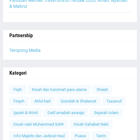
Panduan Memilih Travel Umroh Terbaik 2026: Aman, Nyaman
& Mabrur
Partnership
Teropong Media
Kategori
Fiqih
Kisah dan karomah para ulama
Shalat
Firqoh
Ahlul bait
Qosidah & Shalawat
Tasawuf
Ijazah & Wirid
Dalil amaliah aswaja
Sejarah Islam
Kisah nabi Muhammad SAW
Kisah Sahabat Nabi
Info Majelis dan Jadwal Haul
Puasa
Tarim