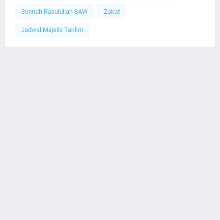
Sunnah Rasulullah SAW
Zakat
Jadwal Majelis Taklim