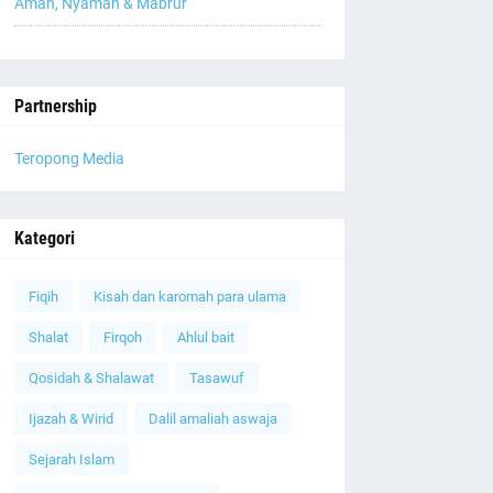
Aman, Nyaman & Mabrur
Partnership
Teropong Media
Kategori
Fiqih
Kisah dan karomah para ulama
Shalat
Firqoh
Ahlul bait
Qosidah & Shalawat
Tasawuf
Ijazah & Wirid
Dalil amaliah aswaja
Sejarah Islam