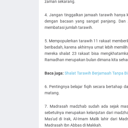
zaman sekarang.
4. Jangan tinggalkan jamaah tarawih hanya 
dengan bacaan yang sangat panjang. Dan A
membatasi jumlah tarawih.
5. Mempopulerkan tarawih 11 rakaat memberik
beribadah, karena akhirnya umat lebih memil
mereka shalat 23 rakaat bisa mengkhatamkan
Ramadhan merupakan bulan dimana kita sehar
Baca juga:
Shalat Tarawih Berjamaah Tanpa B
6. Pentingnya belajar fiqih secara bertahap 
matang.
7. Madrasah madzhab sudah ada sejak masa
sebetulnya merupakan kelanjutan dari madzha
Mas'ud di Irak, Al-Imam Malik lahir dari Mad
Madrasah Ibn Abbas di Makkah.