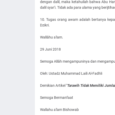
dengan dalil, maka ketahuilah bahwa Abu Han
dalil syar'i. Tidak ada para ulama yang berijtih
10. Tugas orang awam adalah bertanya kepa
Dzikri.
Wallâhu a'lam.
29 Juni 2018
Semoga Allâh mengampuninya dan mengampuni
Oleh: Ustadz Muhammad Laili Al-Fadhli
Demikian Artikel "
Tarawih Tidak Memiliki Jumla
Semoga Bermanfaat
Wallahu a'lam Bishowab