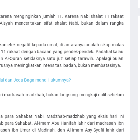
karena menginginkan jumlah 11. Karena Nabi shalat 11 rakaat
isyah menceritakan sifat shalat Nabi, bukan dalam rangka
an efek negatif kepada umat, di antaranya adalah sikap malas
ih 11 rakaat dengan bacaan yang pendek-pendek. Padahal kalau
 Al-Quran setidaknya satu juz setiap tarawih. Apalagi bulan
usnya meningkatkan intensitas ibadah, bukan membatasinya.
ilal dan Jeda Bagaimana Hukumnya?
dari madrasah madzhab, bukan langsung mengkaji dalil sebelum
 para Sahabat Nabi. Madzhab-madzhab yang eksis hari ini
b para Sahabat. Al-Imam Abu Hanifah lahir dari madrasah Ibn
rasah Ibn Umar di Madinah, dan Al-Imam Asy-Syafii lahir dari