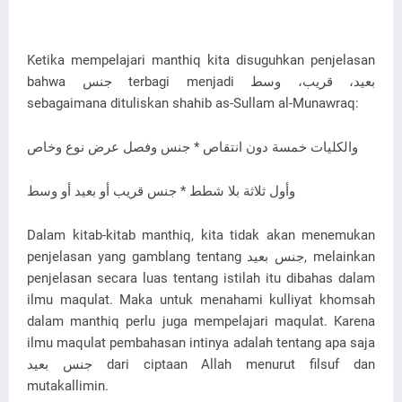
Ketika mempelajari manthiq kita disuguhkan penjelasan
bahwa جنس terbagi menjadi بعيد، قريب، وسط
sebagaimana dituliskan shahib as-Sullam al-Munawraq:
والكليات خمسة دون انتقاص * جنس وفصل عرض نوع وخاص
وأول ثلاثة بلا شطط * جنس قريب أو بعيد أو وسط
Dalam kitab-kitab manthiq, kita tidak akan menemukan
penjelasan yang gamblang tentang جنس بعيد, melainkan
penjelasan secara luas tentang istilah itu dibahas dalam
ilmu maqulat. Maka untuk menahami kulliyat khomsah
dalam manthiq perlu juga mempelajari maqulat. Karena
ilmu maqulat pembahasan intinya adalah tentang apa saja
جنس بعيد dari ciptaan Allah menurut filsuf dan
mutakallimin.