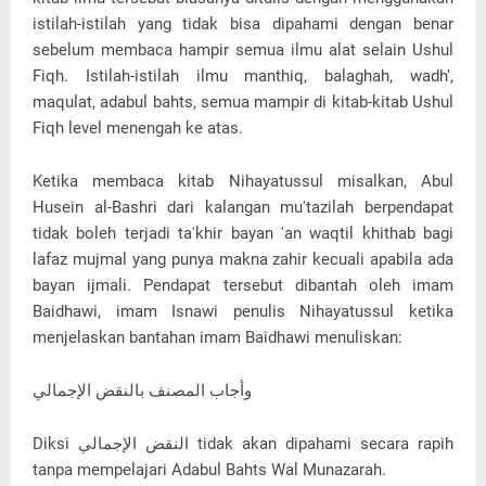
istilah-istilah yang tidak bisa dipahami dengan benar
sebelum membaca hampir semua ilmu alat selain Ushul
Fiqh. Istilah-istilah ilmu manthiq, balaghah, wadh',
maqulat, adabul bahts, semua mampir di kitab-kitab Ushul
Fiqh level menengah ke atas.
Ketika membaca kitab Nihayatussul misalkan, Abul
Husein al-Bashri dari kalangan mu'tazilah berpendapat
tidak boleh terjadi ta'khir bayan 'an waqtil khithab bagi
lafaz mujmal yang punya makna zahir kecuali apabila ada
bayan ijmali. Pendapat tersebut dibantah oleh imam
Baidhawi, imam Isnawi penulis Nihayatussul ketika
menjelaskan bantahan imam Baidhawi menuliskan:
ﻭﺃﺟﺎﺏ اﻟﻤﺼﻨﻒ ﺑﺎﻟﻨﻘﺾ اﻹﺟﻤﺎﻟﻲ
Diksi النقض الإجمالي tidak akan dipahami secara rapih
tanpa mempelajari Adabul Bahts Wal Munazarah.