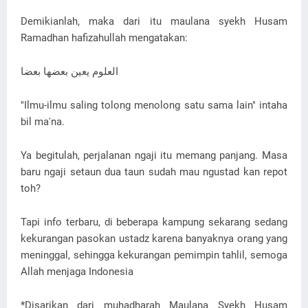
Demikianlah, maka dari itu maulana syekh Husam
Ramadhan hafizahullah mengatakan:
العلوم يعين بعضها بعضا
"Ilmu-ilmu saling tolong menolong satu sama lain" intaha
bil ma'na.
Ya begitulah, perjalanan ngaji itu memang panjang. Masa
baru ngaji setaun dua taun sudah mau ngustad kan repot
toh?
Tapi info terbaru, di beberapa kampung sekarang sedang
kekurangan pasokan ustadz karena banyaknya orang yang
meninggal, sehingga kekurangan pemimpin tahlil, semoga
Allah menjaga Indonesia
*Disarikan dari muhadharah Maulana Syekh Husam