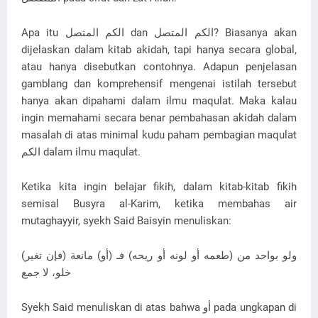
Apa itu الكم المتصل dan الكم المتصل? Biasanya akan
dijelaskan dalam kitab akidah, tapi hanya secara global,
atau hanya disebutkan contohnya. Adapun penjelasan
gamblang dan komprehensif mengenai istilah tersebut
hanya akan dipahami dalam ilmu maqulat. Maka kalau
ingin memahami secara benar pembahasan akidah dalam
masalah di atas minimal kudu paham pembagian maqulat
الكم dalam ilmu maqulat.
Ketika kita ingin belajar fikih, dalam kitab-kitab fikih
semisal Busyra al-Karim, ketika membahas air
mutaghayyir, syekh Said Baisyin menuliskan:
(ﻓﺈﻥ ﺗﻐﻴﺮ) ﻭﻟﻮ ﺑﻮاﺣﺪ ﻣﻦ (ﻃﻌﻤﻪ ﺃﻭ ﻟﻮﻧﻪ ﺃﻭ ﺭﻳﺤﻪ) ﻓـ (ﺃﻭ) ﻣﺎﻧﻌﺔ
ﺧﻠﻮ، ﻻ ﺟﻤﻊ
Syekh Said menuliskan di atas bahwa أو pada ungkapan di