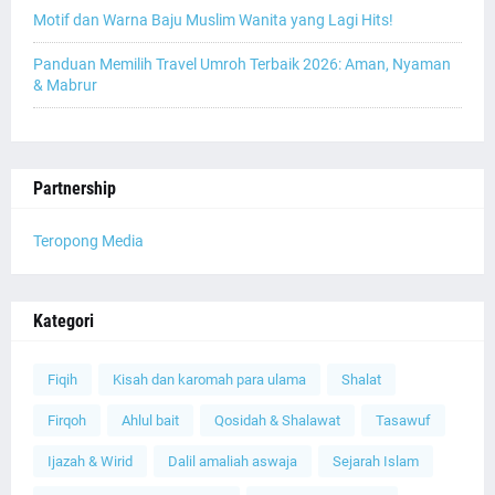
Motif dan Warna Baju Muslim Wanita yang Lagi Hits!
Panduan Memilih Travel Umroh Terbaik 2026: Aman, Nyaman
& Mabrur
Partnership
Teropong Media
Kategori
Fiqih
Kisah dan karomah para ulama
Shalat
Firqoh
Ahlul bait
Qosidah & Shalawat
Tasawuf
Ijazah & Wirid
Dalil amaliah aswaja
Sejarah Islam