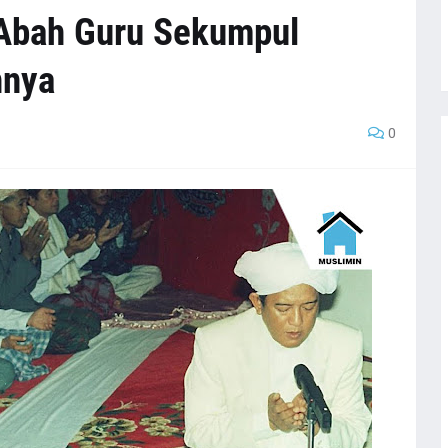
 Abah Guru Sekumpul
nnya
0