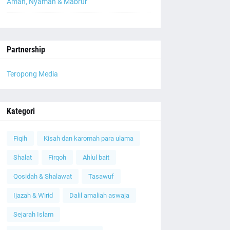
Aman, Nyaman & Mabrur
Partnership
Teropong Media
Kategori
Fiqih
Kisah dan karomah para ulama
Shalat
Firqoh
Ahlul bait
Qosidah & Shalawat
Tasawuf
Ijazah & Wirid
Dalil amaliah aswaja
Sejarah Islam