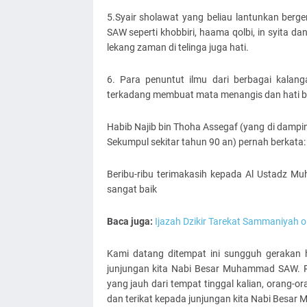
5.Syair sholawat yang beliau lantunkan berg
SAW seperti khobbiri, haama qolbi, in syita d
lekang zaman di telinga juga hati.
6. Para penuntut ilmu dari berbagai kalan
terkadang membuat mata menangis dan hati b
Habib Najib bin Thoha Assegaf (yang di dampi
Sekumpul sekitar tahun 90 an) pernah berkata:
Beribu-ribu terimakasih kepada Al Ustadz
sangat baik
Baca juga:
Ijazah Dzikir Tarekat Sammaniyah 
Kami datang ditempat ini sungguh gerakan h
junjungan kita Nabi Besar Muhammad SAW. R
yang jauh dari tempat tinggal kalian, orang-o
dan terikat kepada junjungan kita Nabi Besa