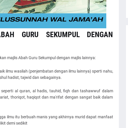
ABAH GURU SEKUMPUL DENGAN
n majlis Abah Guru Sekumpul dengan majlis lainnya:
baik ilmu wasilah (penjembatan dengan ilmu lainnya) sperti nahu,
ushul hadist, tajwid dan sebagainya.
 seperti al quran, al hadis, tauhid, fiqh dan tashawwuf dalam
riat, thoriqot, haqiqot dan ma'rifat dengan sangat baik dalam
ga ilmu itu berbuah manis yang akhirnya murid dapat manfaat
kit demi sedikit