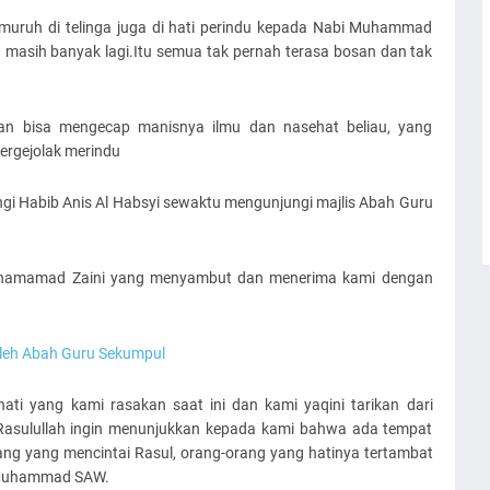
emuruh di telinga juga di hati perindu kepada Nabi Muhammad
an masih banyak lagi.Itu semua tak pernah terasa bosan dan tak
gan bisa mengecap manisnya ilmu dan nasehat beliau, yang
ergejolak merindu
ngi Habib Anis Al Habsyi sewaktu mengunjungi majlis Abah Guru
 Muhamamad Zaini yang menyambut dan menerima kami dengan
oleh Abah Guru Sekumpul
ati yang kami rasakan saat ini dan kami yaqini tarikan dari
asulullah ingin menunjukkan kepada kami bahwa ada tempat
rang yang mencintai Rasul, orang-orang yang hatinya tertambat
r Muhammad SAW.