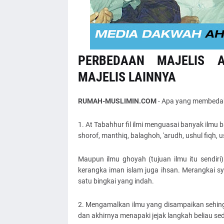
PERBEDAAN MAJELIS 
MAJELIS LAINNYA
RUMAH-MUSLIMIN.COM
- Apa yang membedaka
1. At Tabahhur fil ilmi menguasai banyak ilmu 
shorof, manthiq, balaghoh, 'arudh, ushul fiqh, 
Maupun ilmu ghoyah (tujuan ilmu itu sendiri)
kerangka iman islam juga ihsan. Merangkai sya
satu bingkai yang indah.
2. Mengamalkan ilmu yang disampaikan sehing
dan akhirnya menapaki jejak langkah beliau sedi