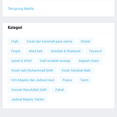
Teropong Media
Kategori
Fiqih
Kisah dan karomah para ulama
Shalat
Firqoh
Ahlul bait
Qosidah & Shalawat
Tasawuf
Ijazah & Wirid
Dalil amaliah aswaja
Sejarah Islam
Kisah nabi Muhammad SAW
Kisah Sahabat Nabi
Info Majelis dan Jadwal Haul
Puasa
Tarim
Sunnah Rasulullah SAW
Zakat
Jadwal Majelis Taklim