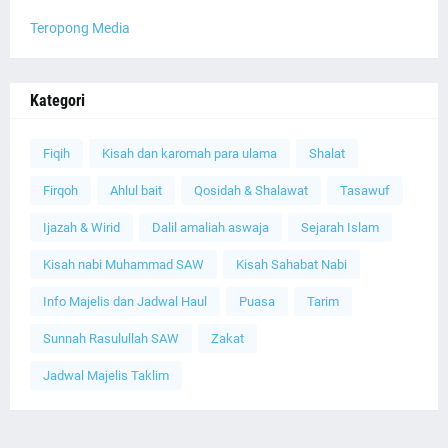
Teropong Media
Kategori
Fiqih
Kisah dan karomah para ulama
Shalat
Firqoh
Ahlul bait
Qosidah & Shalawat
Tasawuf
Ijazah & Wirid
Dalil amaliah aswaja
Sejarah Islam
Kisah nabi Muhammad SAW
Kisah Sahabat Nabi
Info Majelis dan Jadwal Haul
Puasa
Tarim
Sunnah Rasulullah SAW
Zakat
Jadwal Majelis Taklim