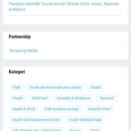
Panduan Memilih Travel Umroh Terbaik 2026: Aman, Nyaman
& Mabrur
Partnership
Teropong Media
Kategori
Fiqih
Kisah dan karomah para ulama
Shalat
Firqoh
Ahlul bait
Qosidah & Shalawat
Tasawuf
Ijazah & Wirid
Dalil amaliah aswaja
Sejarah Islam
Kisah nabi Muhammad SAW
Kisah Sahabat Nabi
Info Majelis dan Jadwal Haul
Puasa
Tarim