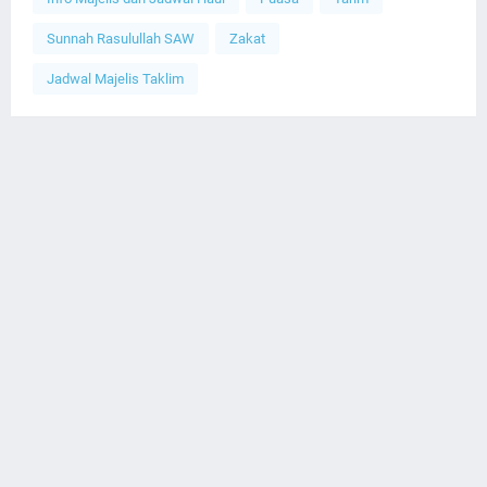
Sunnah Rasulullah SAW
Zakat
Jadwal Majelis Taklim