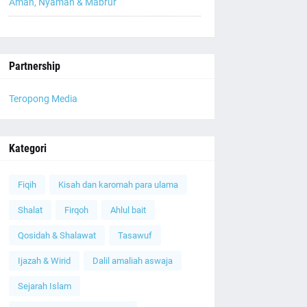
Aman, Nyaman & Mabrur
Partnership
Teropong Media
Kategori
Fiqih
Kisah dan karomah para ulama
Shalat
Firqoh
Ahlul bait
Qosidah & Shalawat
Tasawuf
Ijazah & Wirid
Dalil amaliah aswaja
Sejarah Islam