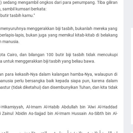
s) sedang mengambil ongkos dari para penumpang. Tiba giliran
, sambil kumsari berkata:
butir tasbih kamu."
ng menyuruhnya menggerakkan biji tasbih, bukanlah mereka yang
lapis-lapis, bukan juga yang memikul kitab-kitab di belakang
n manusia.
ta Cairo, dan bilangan 100 butir biji tasbih tidak mencukupi
 untuk menggerakkan biji tasbih yang beliau bawa.
an para kekasih-Nya dalam kalangan hamba-Nya, walaupun di
manusia perlu bersangka baik kepada siapa pun, karena dalam
stur (tidak diketahui) dan disembunyikan Tuhan, dan kita tidak
l-Hikamiyyah, Al-Imam Al-Habib Abdullah bin 'Alwi Al-Haddad
Zainul 'Abidin As-Sajjad bin Al-Imam Hussain As-Sibth bin Al-