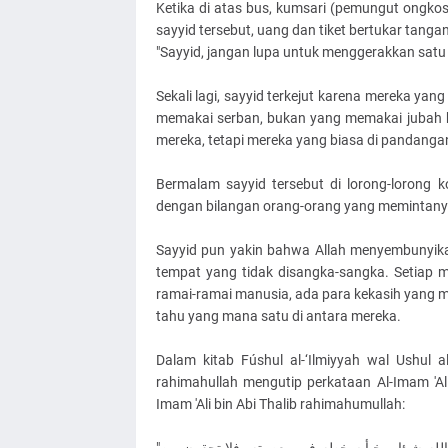
Ketika di atas bus, kumsari (pemungut ongko
sayyid tersebut, uang dan tiket bertukar tangan
"Sayyid, jangan lupa untuk menggerakkan satu 
Sekali lagi, sayyid terkejut karena mereka ya
memakai serban, bukan yang memakai jubah ber
mereka, tetapi mereka yang biasa di pandanga
Bermalam sayyid tersebut di lorong-lorong ko
dengan bilangan orang-orang yang memintanya
Sayyid pun yakin bahwa Allah menyembunyik
tempat yang tidak disangka-sangka. Setiap 
ramai-ramai manusia, ada para kekasih yang ma
tahu yang mana satu di antara mereka.
Dalam kitab Fúshul al-‘Ilmiyyah wal Ushul a
rahimahullah mengutip perkataan Al-Imam 'Ali 
Imam 'Ali bin Abi Thalib rahimahumullah: