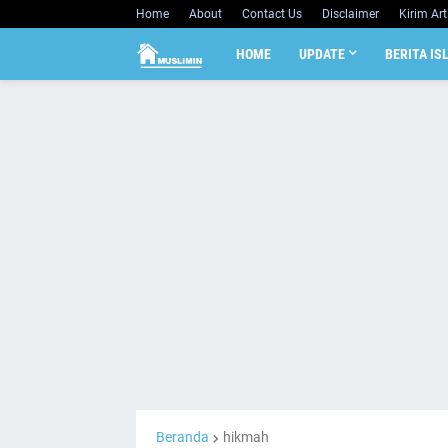
Home
About
Contact Us
Disclaimer
Kirim Art
HOME
UPDATE
BERITA IS
Beranda
hikmah