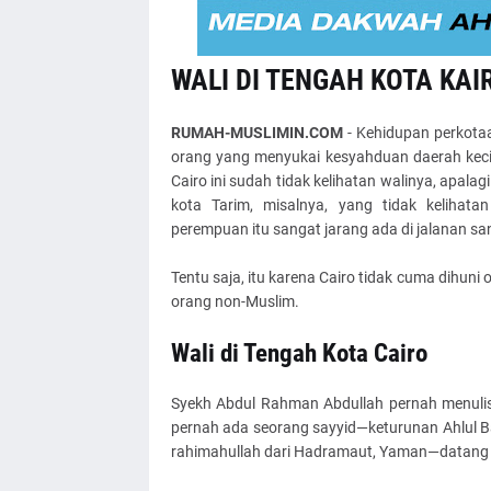
WALI DI TENGAH KOTA KAI
RUMAH-MUSLIMIN.COM
- Kehidupan perkota
orang yang menyukai kesyahduan daerah keci
Cairo ini sudah tidak kelihatan walinya, apala
kota Tarim, misalnya, yang tidak kelihat
perempuan itu sangat jarang ada di jalanan sa
Tentu saja, itu karena Cairo tidak cuma dihuni 
orang non-Muslim.
Wali di Tengah Kota Cairo
Syekh Abdul Rahman Abdullah pernah menulis 
pernah ada seorang sayyid—keturunan Ahlul Bait Nabi ﷺ dari jalur Al-Imam Ahmad Al-Muhajir 
rahimahullah dari Hadramaut, Yaman—datang ke