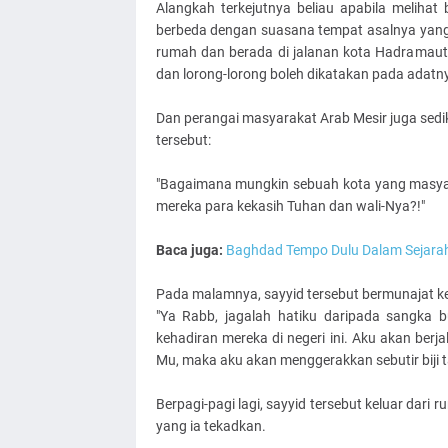
Alangkah terkejutnya beliau apabila meliha
berbeda dengan suasana tempat asalnya yang j
rumah dan berada di jalanan kota Hadramaut. 
dan lorong-lorong boleh dikatakan pada adatny
Dan perangai masyarakat Arab Mesir juga sedik
tersebut:
"Bagaimana mungkin sebuah kota yang masyar
mereka para kekasih Tuhan dan wali-Nya?!"
Baca juga:
Baghdad Tempo Dulu Dalam Sejarah
Pada malamnya, sayyid tersebut bermunajat k
"Ya Rabb, jagalah hatiku daripada sangka 
kehadiran mereka di negeri ini. Aku akan berja
Mu, maka aku akan menggerakkan sebutir biji t
Berpagi-pagi lagi, sayyid tersebut keluar d
yang ia tekadkan.