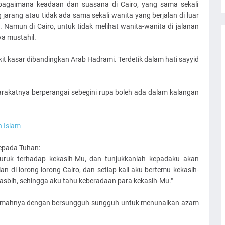
t bagaimana keadaan dan suasana di Cairo, yang sama sekali
arang atau tidak ada sama sekali wanita yang berjalan di luar
Namun di Cairo, untuk tidak melihat wanita-wanita di jalanan
a mustahil.
it kasar dibandingkan Arab Hadrami. Terdetik dalam hati sayyid
akatnya berperangai sebegini rupa boleh ada dalam kalangan
 Islam
epada Tuhan:
buruk terhadap kekasih-Mu, dan tunjukkanlah kepadaku akan
lan di lorong-lorong Cairo, dan setiap kali aku bertemu kekasih-
asbih, sehingga aku tahu keberadaan para kekasih-Mu."
ari rumahnya dengan bersungguh-sungguh untuk menunaikan azam