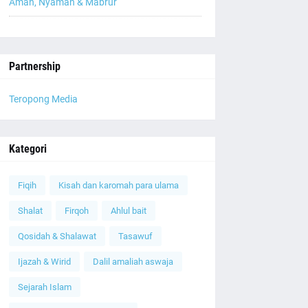
Aman, Nyaman & Mabrur
Partnership
Teropong Media
Kategori
Fiqih
Kisah dan karomah para ulama
Shalat
Firqoh
Ahlul bait
Qosidah & Shalawat
Tasawuf
Ijazah & Wirid
Dalil amaliah aswaja
Sejarah Islam