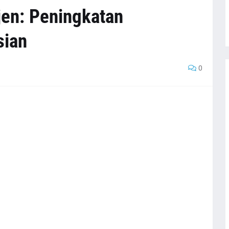
en: Peningkatan
sian
0