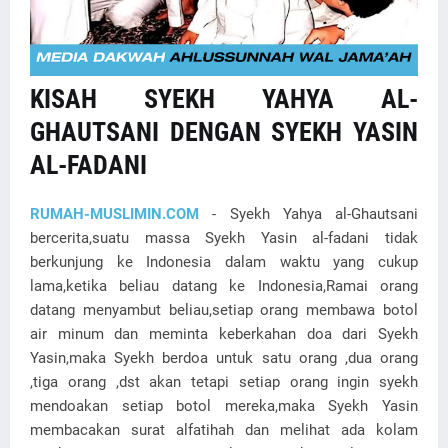
KISAH SYEKH YAHYA AL-
GHAUTSANI DENGAN SYEKH YASIN
AL-FADANI
RUMAH-MUSLIMIN.COM
- Syekh Yahya al-Ghautsani
bercerita,suatu massa Syekh Yasin al-fadani tidak
berkunjung ke Indonesia dalam waktu yang cukup
lama,ketika beliau datang ke Indonesia,Ramai orang
datang menyambut beliau,setiap orang membawa botol
air minum dan meminta keberkahan doa dari Syekh
Yasin,maka Syekh berdoa untuk satu orang ,dua orang
,tiga orang ,dst akan tetapi setiap orang ingin syekh
mendoakan setiap botol mereka,maka Syekh Yasin
membacakan surat alfatihah dan melihat ada kolam