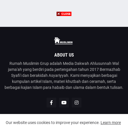
ABOUT US
Rumah Muslimin Grup adalah Media Dakwah Ahlusunnah Wal
jama'ah yang berdiri pada pertengahan tahun 2017 Bermazhab
Syafi'i dan berakidah Asyariyyah. Kami menyajikan berbagai
kumpulan artikel Islam, materi khutbah dan ceramah, serta
berbagai kajian Islam para habaib dan ulama dalam bentuk tulisan.
Our website uses cookies to improve your experience.
Learn more
@2023
Rumah Muslimin
| Media Dakwah Ahlusunnah Wal Jama'ah