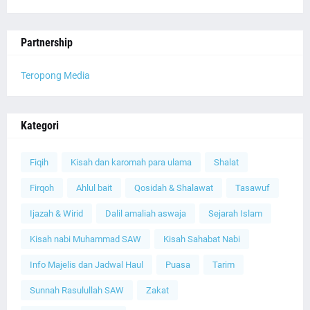
Partnership
Teropong Media
Kategori
Fiqih
Kisah dan karomah para ulama
Shalat
Firqoh
Ahlul bait
Qosidah & Shalawat
Tasawuf
Ijazah & Wirid
Dalil amaliah aswaja
Sejarah Islam
Kisah nabi Muhammad SAW
Kisah Sahabat Nabi
Info Majelis dan Jadwal Haul
Puasa
Tarim
Sunnah Rasulullah SAW
Zakat