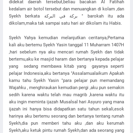
didekat daerah tersebut,beliau bacakan Al Fatihah
kedalam air botol tersebut dan menuangkan di kolam ,dan
Syekh berkata بركة في البركة " barokah itu ada
dikolam,maka tak sampai satu hari air dikolam itu Habis.
Syekh Yahya kemudian melanjutkan ceritanya,Pertama
kali aku bertemu Syekh Yasin tanggal 11 Muharram 1407H
,hari sebelum nya aku mencari rumah Syekh dan tidak
bertemu,aku ke masjid haram dan bertanya kepada pelajar
yang sedang membawa kitab yang gayanya seperti
pelajar Indonesia,aku bertanya "Assalamualaikum Apakah
kamu tahu Syekh Yasin "para pelajar pun memandang
Wajahku , menghiraukan kemudian pergi ,aku pun semakin
sedih karena waktu telah mau magrib ,karena waktu itu
aku ingin meminta ijazah Musalsal hari Asyuro yang mana
ijazah ini hanya bisa didapatkan satu tahun sekali,esok
harinya aku bertemu seorang dan bertanya tentang rumah
Syekh,dia pun memberi tahu aku ,dan aku kerumah
Syekh,aku ketuk pintu rumah Syekh,dan ada seorang yang