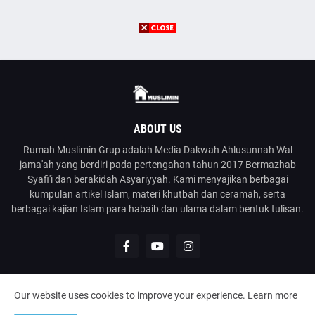
ABOUT US
Rumah Muslimin Grup adalah Media Dakwah Ahlusunnah Wal
jama'ah yang berdiri pada pertengahan tahun 2017 Bermazhab
Syafi'i dan berakidah Asyariyyah. Kami menyajikan berbagai
kumpulan artikel Islam, materi khutbah dan ceramah, serta
berbagai kajian Islam para habaib dan ulama dalam bentuk tulisan.
Our website uses cookies to improve your experience.
Learn more
@2023
Rumah Muslimin
| Media Dakwah Ahlusunnah Wal Jama'ah