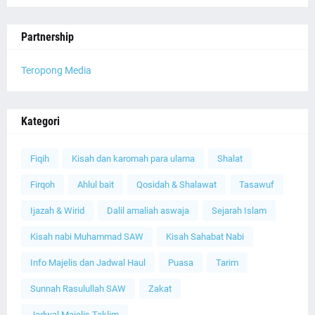
Partnership
Teropong Media
Kategori
Fiqih
Kisah dan karomah para ulama
Shalat
Firqoh
Ahlul bait
Qosidah & Shalawat
Tasawuf
Ijazah & Wirid
Dalil amaliah aswaja
Sejarah Islam
Kisah nabi Muhammad SAW
Kisah Sahabat Nabi
Info Majelis dan Jadwal Haul
Puasa
Tarim
Sunnah Rasulullah SAW
Zakat
Jadwal Majelis Taklim