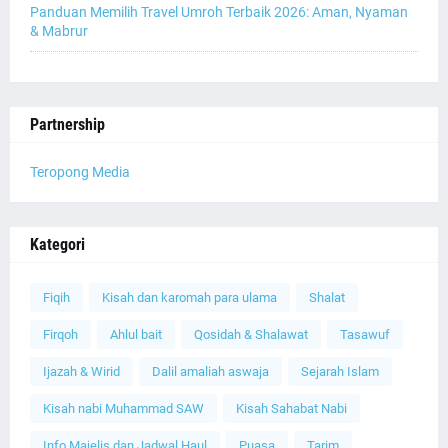
Panduan Memilih Travel Umroh Terbaik 2026: Aman, Nyaman
& Mabrur
Partnership
Teropong Media
Kategori
Fiqih
Kisah dan karomah para ulama
Shalat
Firqoh
Ahlul bait
Qosidah & Shalawat
Tasawuf
Ijazah & Wirid
Dalil amaliah aswaja
Sejarah Islam
Kisah nabi Muhammad SAW
Kisah Sahabat Nabi
Info Majelis dan Jadwal Haul
Puasa
Tarim