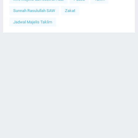
Sunnah Rasulullah SAW
Zakat
Jadwal Majelis Taklim