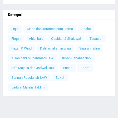
Kategori
Fiqih
Kisah dan karomah para ulama
Shalat
Firqoh
Ahlul bait
Qosidah & Shalawat
Tasawuf
Ijazah & Wirid
Dalil amaliah aswaja
Sejarah Islam
Kisah nabi Muhammad SAW
Kisah Sahabat Nabi
Info Majelis dan Jadwal Haul
Puasa
Tarim
Sunnah Rasulullah SAW
Zakat
Jadwal Majelis Taklim